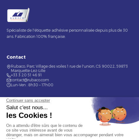
Spécialiste de l'étiquette adhésive personnalisée depuis plus de 30
ans. Fabrication 100% française.
Contact
Rubaco, Parc Village des voiles 1 rue de l'union, CS 90022, 59873
Marquette-Lez-Lille
+33 3 20 51 46 91
contact@rubaco.com
Lun-Ven : 8h30 – 17h00
Nos services
Étiquette alimentaire
Étiquette de bouteilles
Informations
Mentions légales