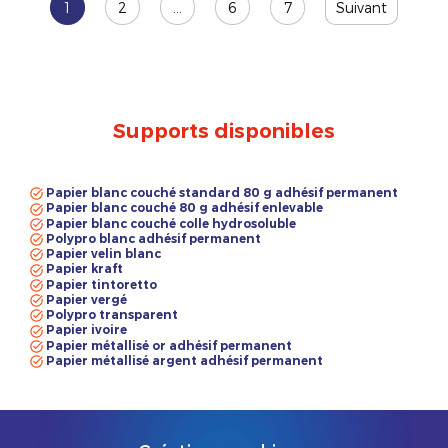
1
2
…
6
7
Suivant
Supports disponibles
Papier blanc couché standard 80 g adhésif permanent
Papier blanc couché 80 g adhésif enlevable
Papier blanc couché colle hydrosoluble
Polypro blanc adhésif permanent
Papier velin blanc
Papier kraft
Papier tintoretto
Papier vergé
Polypro transparent
Papier ivoire
Papier métallisé or adhésif permanent
Papier métallisé argent adhésif permanent