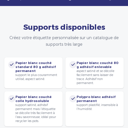
Supports disponibles
Créez votre étiquette personnalisée sur un catalogue de
supports très large
Papier blanc couché
Papier blanc couché 80
standard 80 g adhésif
g adhésif enlevable
permanent
aspect satiné et se décolle
support le plus couramment
facilement sans laisser de
utilisé, aspect satiné.
trace. Adhésif non
permanent.
Papier blanc couché
Polypro blanc adhésif
colle hydrosoluble
permanent
support satiné, adhésif
support plastifié, insensible à
permanent mais l’étiquette
l’humidité.
se décolle très facilement à
l’eau savonneuse, idéal pour
recycler les pots.