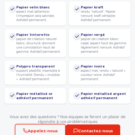
Papier velin blanc
Papier kraft
aspect mat (attention,
rendu “naturel”. Papier
l’impression sera satinée).
nervuré, kraft véritable.
Adhésif permanent.
Adhésif permanent.
Papier tintoretto
Papier vergé
papier de création naturel
papier de création blanc
blanc, structuré, donnant
cassé, aspect haut de gamme
une connotation haut de
légèrement nervuré. Adhésif
gamme. Adhésif permanent.
permanent.
Polypro transparent
Papier ivoire
support plastifié, insensible à
aspect mat, rendu « naturel »,
l’humidité. Rendu « invisible
couleur ivoire. Adhésif
». Adhésif permanent.
permanent.
Papier métallisé or
Papier métallisé argent
adhésif permanent
adhésif permanent
Vous avez des questions ? Nos équipes se feront un plaisir de
répondre à vos problématiques
Appelez-nous
Contactez-nous