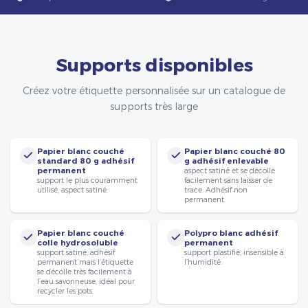
Supports disponibles
Créez votre étiquette personnalisée sur un catalogue de
supports très large
Papier blanc couché
Papier blanc couché 80
standard 80 g adhésif
g adhésif enlevable
permanent
aspect satiné et se décolle
support le plus couramment
facilement sans laisser de
utilisé, aspect satiné.
trace. Adhésif non
permanent.
Papier blanc couché
Polypro blanc adhésif
colle hydrosoluble
permanent
support satiné, adhésif
support plastifié, insensible à
permanent mais l’étiquette
l’humidité.
se décolle très facilement à
l’eau savonneuse, idéal pour
recycler les pots.