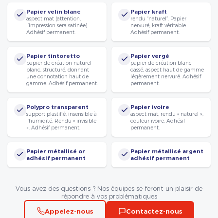
Papier velin blanc
Papier kraft
aspect mat (attention,
rendu “naturel”. Papier
l’impression sera satinée).
nervuré, kraft véritable.
Adhésif permanent.
Adhésif permanent.
Papier tintoretto
Papier vergé
papier de création naturel
papier de création blanc
blanc, structuré, donnant
cassé, aspect haut de gamme
une connotation haut de
légèrement nervuré. Adhésif
gamme. Adhésif permanent.
permanent.
Polypro transparent
Papier ivoire
support plastifié, insensible à
aspect mat, rendu « naturel »,
l’humidité. Rendu « invisible
couleur ivoire. Adhésif
». Adhésif permanent.
permanent.
Papier métallisé or
Papier métallisé argent
adhésif permanent
adhésif permanent
Vous avez des questions ? Nos équipes se feront un plaisir de
répondre à vos problématiques
Appelez-nous
Contactez-nous