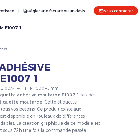
etirage
Régler une facture ou un devis
Nous contacter
e E1007-1
rifiés
 ADHÉSIVE
E1007-1
e E1007-1 — Taille : 100 x 45 mm
iquette adhésive moutarde E1007-1
issu de
tiquette moutarde
. Cette étiquette
tous vos besoins. Ce produit existe aux
est disponible en rouleaux de différentes
ordables. La création graphique de ce modèle est
fait sous 72h une fois la commande passée.