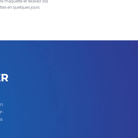
tre maquette et recevez vos
ttes en quelques jours.
ER
in
r-
us