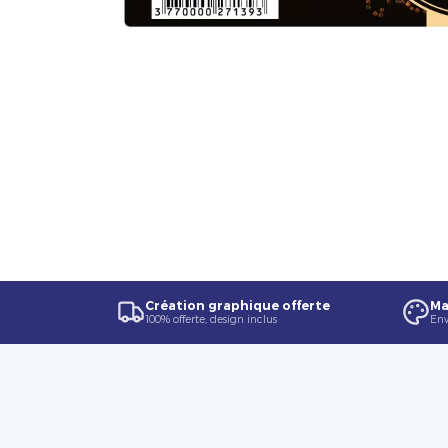
Création graphique offerte
Ma
100% offerte, design inclus
Env