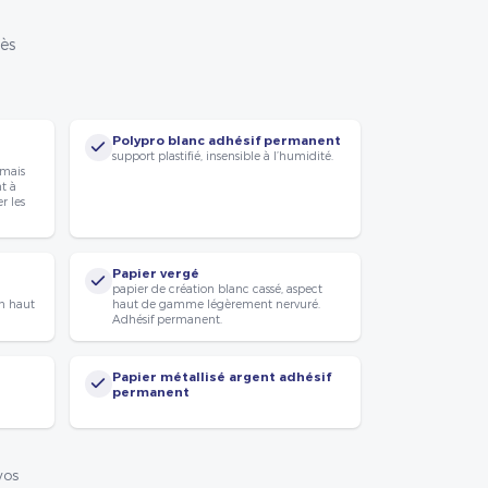
rès
Polypro blanc adhésif permanent
support plastifié, insensible à l’humidité.
 mais
nt à
r les
Papier vergé
papier de création blanc cassé, aspect
n haut
haut de gamme légèrement nervuré.
Adhésif permanent.
Papier métallisé argent adhésif
permanent
vos