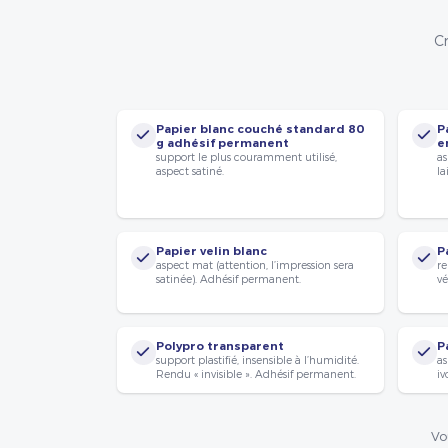
Cr
Papier blanc couché standard 80
P
g adhésif permanent
e
support le plus couramment utilisé,
as
aspect satiné.
la
Papier velin blanc
P
aspect mat (attention, l’impression sera
re
satinée). Adhésif permanent.
vé
Polypro transparent
P
support plastifié, insensible à l’humidité.
as
Rendu « invisible ». Adhésif permanent.
iv
Vo