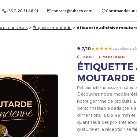
+33 3 20 51 46 91
contact@rubaco.com
Commander un r
x et conserves
>
Étiquette moutarde
>
étiquette adhésive moutard
★★★★★
9.7/10
avis clients vé
ÉTIQUETTE MOUTARDE
ÉTIQUETTE
MOUTARDE 
Réf. étiquette adhésive moutard
Découvrez notre modèle
ét
notre gamme de produits,
É
personnalisable s'adaptera à 
dimensions
100 x 45 mm
et 
quantités à des prix très ab
gratuite et la réception se 