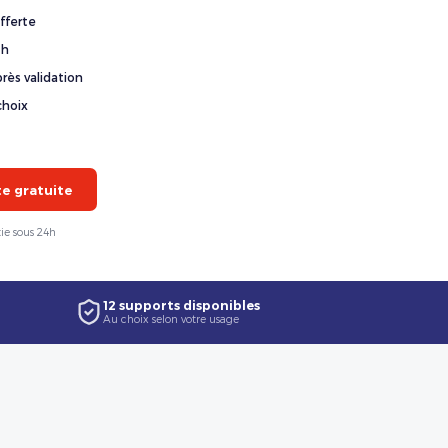
fferte
4h
rès validation
choix
 gratuite
ie sous 24h
12 supports disponibles
Au choix selon votre usage