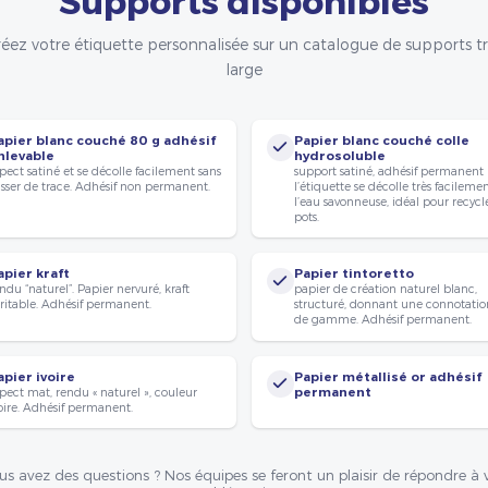
éez votre étiquette personnalisée sur un catalogue de supports t
large
apier blanc couché 80 g adhésif
Papier blanc couché colle
nlevable
hydrosoluble
pect satiné et se décolle facilement sans
support satiné, adhésif permanent
isser de trace. Adhésif non permanent.
l’étiquette se décolle très facileme
l’eau savonneuse, idéal pour recycle
pots.
apier kraft
Papier tintoretto
ndu “naturel”. Papier nervuré, kraft
papier de création naturel blanc,
ritable. Adhésif permanent.
structuré, donnant une connotatio
de gamme. Adhésif permanent.
apier ivoire
Papier métallisé or adhésif
pect mat, rendu « naturel », couleur
permanent
oire. Adhésif permanent.
us avez des questions ? Nos équipes se feront un plaisir de répondre à 