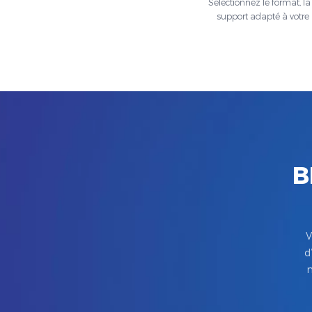
Sélectionnez le format, la t
support adapté à votre 
B
V
d
m