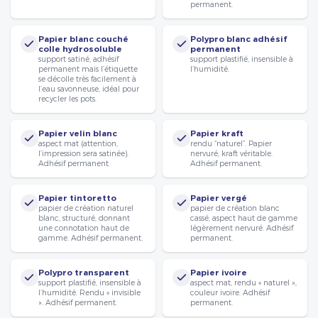
permanent.
Papier blanc couché
Polypro blanc adhésif
colle hydrosoluble
permanent
support satiné, adhésif
support plastifié, insensible à
permanent mais l’étiquette
l’humidité.
se décolle très facilement à
l’eau savonneuse, idéal pour
recycler les pots.
Papier velin blanc
Papier kraft
aspect mat (attention,
rendu “naturel”. Papier
l’impression sera satinée).
nervuré, kraft véritable.
Adhésif permanent.
Adhésif permanent.
Papier tintoretto
Papier vergé
papier de création naturel
papier de création blanc
blanc, structuré, donnant
cassé, aspect haut de gamme
une connotation haut de
légèrement nervuré. Adhésif
gamme. Adhésif permanent.
permanent.
Polypro transparent
Papier ivoire
support plastifié, insensible à
aspect mat, rendu « naturel »,
l’humidité. Rendu « invisible
couleur ivoire. Adhésif
». Adhésif permanent.
permanent.