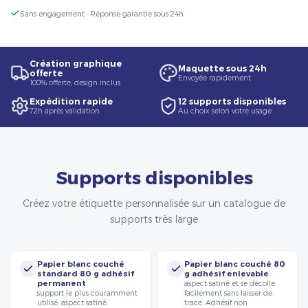
Sans engagement · Réponse garantie sous 24h
Création graphique
Maquette sous 24h
offerte
Envoyée rapidement
100% offerte, design inclus
Expédition rapide
12 supports disponibles
72h après validation
Au choix selon votre usage
Supports disponibles
Créez votre étiquette personnalisée sur un catalogue de
supports très large
Papier blanc couché
Papier blanc couché 80
standard 80 g adhésif
g adhésif enlevable
permanent
aspect satiné et se décolle
support le plus couramment
facilement sans laisser de
utilisé, aspect satiné.
trace. Adhésif non