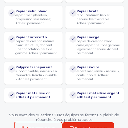
Papier velin blanc
Papier kraft
aspect mat (attention,
rendu “naturel”. Papier
l’impression sera satinée).
nervuré, kraft véritable.
Adhésif permanent.
Adhésif permanent.
Papier tintoretto
Papier vergé
papier de création naturel
papier de création blanc
blanc, structuré, donnant
cassé, aspect haut de gamme
une connotation haut de
légèrement nervuré. Adhésif
gamme. Adhésif permanent.
permanent.
Polypro transparent
Papier ivoire
support plastifié, insensible à
aspect mat, rendu « naturel »,
l’humidité. Rendu « invisible
couleur ivoire. Adhésif
». Adhésif permanent.
permanent.
Papier métallisé or
Papier métallisé argent
adhésif permanent
adhésif permanent
Vous avez des questions ? Nos équipes se feront un plaisir de
répondre à vos problématiques