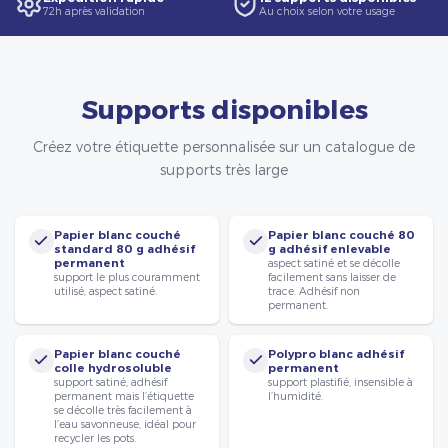
72h après validation
Au choix selon votre usage
Supports disponibles
Créez votre étiquette personnalisée sur un catalogue de
supports très large
Papier blanc couché
Papier blanc couché 80
standard 80 g adhésif
g adhésif enlevable
permanent
aspect satiné et se décolle
support le plus couramment
facilement sans laisser de
utilisé, aspect satiné.
trace. Adhésif non
permanent.
Papier blanc couché
Polypro blanc adhésif
colle hydrosoluble
permanent
support satiné, adhésif
support plastifié, insensible à
permanent mais l’étiquette
l’humidité.
se décolle très facilement à
l’eau savonneuse, idéal pour
recycler les pots.