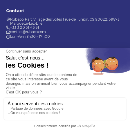
Contact
Rubaco, Parc Village des voiles 1 rue de l'union, CS 90022, 59873
Marquette-Lez-Lille
+33 3 20 51 46 91
contact@rubaco.com
Lun-Ven : 8h30 – 17h00
Nos services
Étiquette alimentaire
Étiquette de bouteilles
Informations
Mentions légales
À propos
Nous contacter
© 2026 Rubaco. Tous droits réservés. Fabrication 100% française.