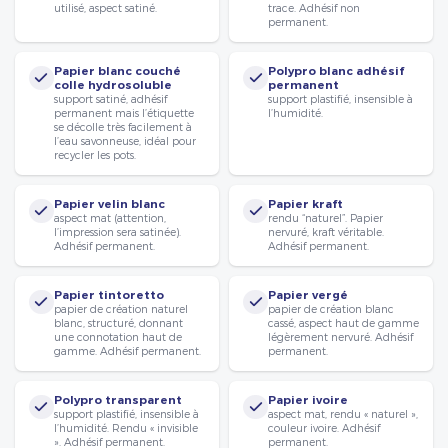
utilisé, aspect satiné.
trace. Adhésif non
permanent.
Papier blanc couché
Polypro blanc adhésif
colle hydrosoluble
permanent
support satiné, adhésif
support plastifié, insensible à
permanent mais l’étiquette
l’humidité.
se décolle très facilement à
l’eau savonneuse, idéal pour
recycler les pots.
Papier velin blanc
Papier kraft
aspect mat (attention,
rendu “naturel”. Papier
l’impression sera satinée).
nervuré, kraft véritable.
Adhésif permanent.
Adhésif permanent.
Papier tintoretto
Papier vergé
papier de création naturel
papier de création blanc
blanc, structuré, donnant
cassé, aspect haut de gamme
une connotation haut de
légèrement nervuré. Adhésif
gamme. Adhésif permanent.
permanent.
Polypro transparent
Papier ivoire
support plastifié, insensible à
aspect mat, rendu « naturel »,
l’humidité. Rendu « invisible
couleur ivoire. Adhésif
». Adhésif permanent.
permanent.