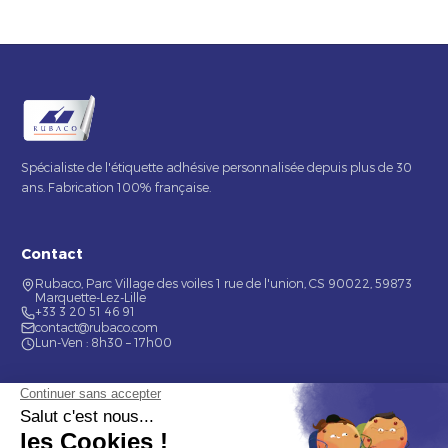
Spécialiste de l'étiquette adhésive personnalisée depuis plus de 30
ans. Fabrication 100% française.
Contact
Rubaco, Parc Village des voiles 1 rue de l'union, CS 90022, 59873
Marquette-Lez-Lille
+33 3 20 51 46 91
contact@rubaco.com
Lun-Ven : 8h30 – 17h00
Nos services
Étiquette alimentaire
Étiquette de bouteilles