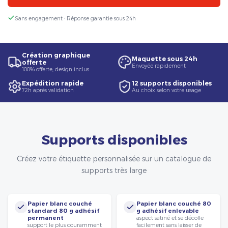
Sans engagement · Réponse garantie sous 24h
Création graphique
Maquette sous 24h
offerte
Envoyée rapidement
100% offerte, design inclus
Expédition rapide
12 supports disponibles
72h après validation
Au choix selon votre usage
Supports disponibles
Créez votre étiquette personnalisée sur un catalogue de
supports très large
Papier blanc couché
Papier blanc couché 80
standard 80 g adhésif
g adhésif enlevable
permanent
aspect satiné et se décolle
support le plus couramment
facilement sans laisser de