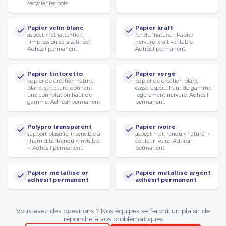
recycler les pots.
Papier velin blanc
Papier kraft
aspect mat (attention,
rendu “naturel”. Papier
l’impression sera satinée).
nervuré, kraft véritable.
Adhésif permanent.
Adhésif permanent.
Papier tintoretto
Papier vergé
papier de création naturel
papier de création blanc
blanc, structuré, donnant
cassé, aspect haut de gamme
une connotation haut de
légèrement nervuré. Adhésif
gamme. Adhésif permanent.
permanent.
Polypro transparent
Papier ivoire
support plastifié, insensible à
aspect mat, rendu « naturel »,
l’humidité. Rendu « invisible
couleur ivoire. Adhésif
». Adhésif permanent.
permanent.
Papier métallisé or
Papier métallisé argent
adhésif permanent
adhésif permanent
Vous avez des questions ? Nos équipes se feront un plaisir de
répondre à vos problématiques