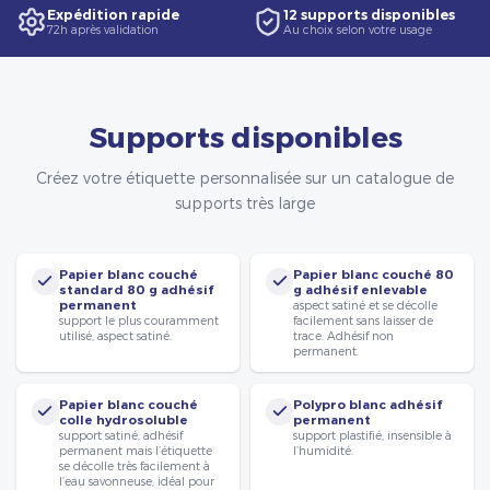
Expédition rapide
12 supports disponibles
72h après validation
Au choix selon votre usage
Supports disponibles
Créez votre étiquette personnalisée sur un catalogue de
supports très large
Papier blanc couché
Papier blanc couché 80
standard 80 g adhésif
g adhésif enlevable
permanent
aspect satiné et se décolle
support le plus couramment
facilement sans laisser de
utilisé, aspect satiné.
trace. Adhésif non
permanent.
Papier blanc couché
Polypro blanc adhésif
colle hydrosoluble
permanent
support satiné, adhésif
support plastifié, insensible à
permanent mais l’étiquette
l’humidité.
se décolle très facilement à
l’eau savonneuse, idéal pour