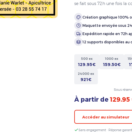
se fait sous 72h une fois l
Création graphique 100% o
Maquette envoyée sous 2
Expédition rapide en 72h ap
12 supports disponibles au 
500 ex
1000 ex
15
129.95€
159.50€
1
24000 ex
921€
Sous réserv
À partir de
129.95
Accéder au simulateur
Sans engagement · Réponse garant