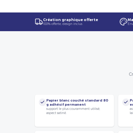
Création graphique offerte
Ma
100% offerte, design inclus
Env
Cr
Papier blanc couché standard 80
P
g adhésif permanent
e
support le plus couramment utilisé,
as
aspect satiné.
la