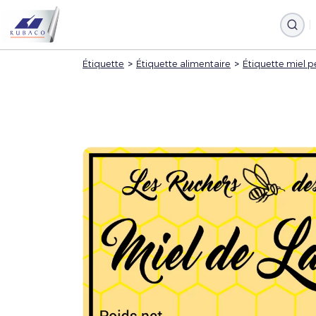
Étiquette
>
Étiquette alimentaire
>
Étiquette miel p