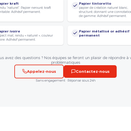
apier kraft
Papier tintoretto
ndu “naturel”. Papier nervuré, kraft
papier de création naturel blanc,
ritable. Adhésif permanent.
structuré, donnant une connotatio
de gamme. Adhésif permanent.
apier ivoire
Papier métallisé or adhésif
pect mat, rendu « naturel », couleur
permanent
oire. Adhésif permanent.
us avez des questions ? Nos équipes se feront un plaisir de répondre à 
problématiques
Appelez-nous
Contactez-nous
Sans engagement · Réponse sous 24h