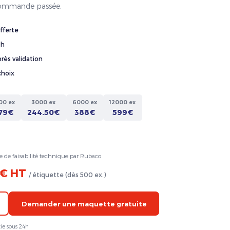
a commande passée.
fferte
4h
rès validation
choix
00 ex
3000 ex
6000 ex
12000 ex
79€
244.50€
388€
599€
e de faisabilité technique par Rubaco
 € HT
/ étiquette (dès 500 ex.)
Demander une maquette gratuite
ie sous 24h