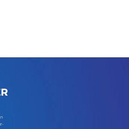
ER
in
r-