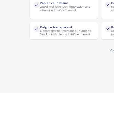
Papier velin blanc
P
aspect mat (attention, l’impression sera
re
satinée). Adhésif permanent.
vé
Polypro transparent
P
support plastifié, insensible à l’humidité.
as
Rendu « invisible ». Adhésif permanent.
iv
Vo