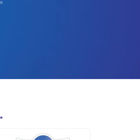
us
de