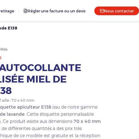
etirage
Régler une facture ou un devis
Nous contacter
nde E138
rifiés
E
 AUTOCOLLANTE
SÉE MIEL DE
38
Taille : 70 x 40 mm
iquette apiculteur E138
issu de notre gamme
 de lavande
. Cette étiquette personnalisable
s. Ce produit existe aux dimensions
70 x 40 mm
 de différentes quantités à des prix très
hique de ce modèle est gratuite et la réception