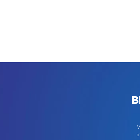
B
V
d