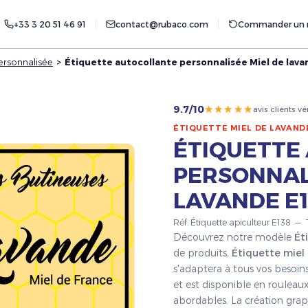
+33 3 20 51 46 91
contact@rubaco.com
Commander un r
ersonnalisée
>
Étiquette autocollante personnalisée Miel de lava
★★★★★
9.7/10
avis clients vé
ÉTIQUETTE MIEL DE LAVAND
ÉTIQUETTE
PERSONNALI
LAVANDE E1
Réf. Étiquette apiculteur E138 — 
Découvrez notre modèle
Ét
de produits,
Étiquette miel
s'adaptera à tous vos besoin
et est disponible en rouleaux
abordables. La création grap