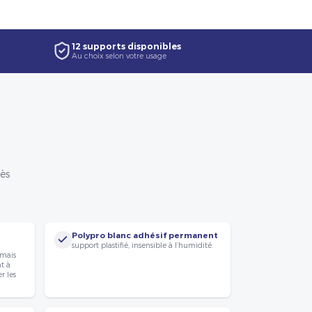
12 supports disponibles
Au choix selon votre usage
rès
Polypro blanc adhésif permanent
support plastifié, insensible à l’humidité.
 mais
nt à
r les