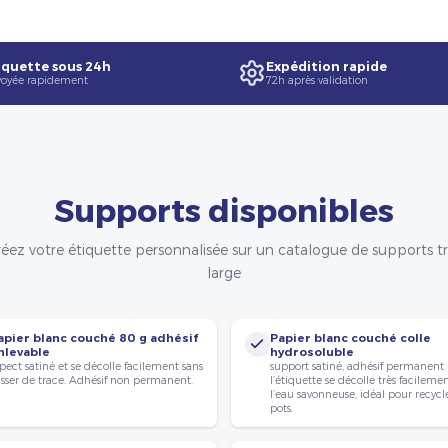
quette sous 24h
Expédition rapide
oyée rapidement
72h après validation
Supports disponibles
éez votre étiquette personnalisée sur un catalogue de supports t
large
apier blanc couché 80 g adhésif
Papier blanc couché colle
nlevable
hydrosoluble
pect satiné et se décolle facilement sans
support satiné, adhésif permanent
isser de trace. Adhésif non permanent.
l’étiquette se décolle très facileme
l’eau savonneuse, idéal pour recycle
pots.