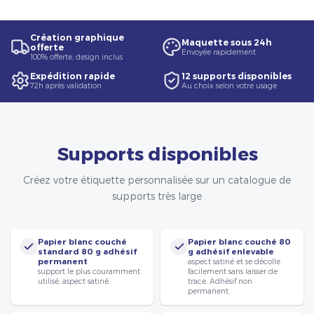
Création graphique
Maquette sous 24h
offerte
Envoyée rapidement
100% offerte, design inclus
Expédition rapide
12 supports disponibles
72h après validation
Au choix selon votre usage
Supports disponibles
Créez votre étiquette personnalisée sur un catalogue de
supports très large
Papier blanc couché
Papier blanc couché 80
standard 80 g adhésif
g adhésif enlevable
permanent
aspect satiné et se décolle
support le plus couramment
facilement sans laisser de
utilisé, aspect satiné.
trace. Adhésif non
permanent.