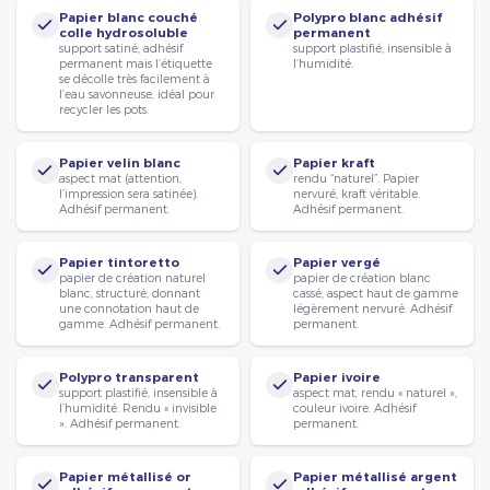
Papier blanc couché
Polypro blanc adhésif
colle hydrosoluble
permanent
support satiné, adhésif
support plastifié, insensible à
permanent mais l’étiquette
l’humidité.
se décolle très facilement à
l’eau savonneuse, idéal pour
recycler les pots.
Papier velin blanc
Papier kraft
aspect mat (attention,
rendu “naturel”. Papier
l’impression sera satinée).
nervuré, kraft véritable.
Adhésif permanent.
Adhésif permanent.
Papier tintoretto
Papier vergé
papier de création naturel
papier de création blanc
blanc, structuré, donnant
cassé, aspect haut de gamme
une connotation haut de
légèrement nervuré. Adhésif
gamme. Adhésif permanent.
permanent.
Polypro transparent
Papier ivoire
support plastifié, insensible à
aspect mat, rendu « naturel »,
l’humidité. Rendu « invisible
couleur ivoire. Adhésif
». Adhésif permanent.
permanent.
Papier métallisé or
Papier métallisé argent