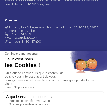
ans. Fabrication 100% française.
Contact
Rubaco, Parc Village des voiles 1 rue de l'union, CS 90022, 59873
Marquette-Lez-Lille
+33 3 20 51 46 91
contact@rubaco.com
Lun-Ven : 8h30 – 17h00
Nos services
Étiquette alimentaire
Étiquette de bouteilles
Informations
Mentions légales
À propos
Nous contacter