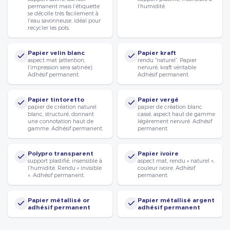
permanent mais l’étiquette
l’humidité.
se décolle très facilement à
l’eau savonneuse, idéal pour
recycler les pots.
Papier velin blanc
Papier kraft
aspect mat (attention,
rendu “naturel”. Papier
l’impression sera satinée).
nervuré, kraft véritable.
Adhésif permanent.
Adhésif permanent.
Papier tintoretto
Papier vergé
papier de création naturel
papier de création blanc
blanc, structuré, donnant
cassé, aspect haut de gamme
une connotation haut de
légèrement nervuré. Adhésif
gamme. Adhésif permanent.
permanent.
Polypro transparent
Papier ivoire
support plastifié, insensible à
aspect mat, rendu « naturel »,
l’humidité. Rendu « invisible
couleur ivoire. Adhésif
». Adhésif permanent.
permanent.
Papier métallisé or
Papier métallisé argent
adhésif permanent
adhésif permanent