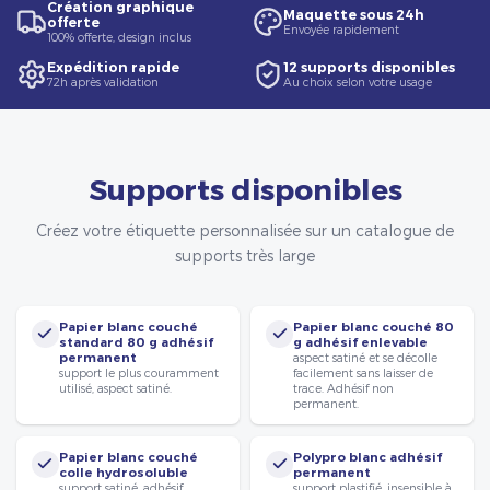
Création graphique
Maquette sous 24h
offerte
Envoyée rapidement
100% offerte, design inclus
Expédition rapide
12 supports disponibles
72h après validation
Au choix selon votre usage
Supports disponibles
Créez votre étiquette personnalisée sur un catalogue de
supports très large
Papier blanc couché
Papier blanc couché 80
standard 80 g adhésif
g adhésif enlevable
permanent
aspect satiné et se décolle
support le plus couramment
facilement sans laisser de
utilisé, aspect satiné.
trace. Adhésif non
permanent.
Papier blanc couché
Polypro blanc adhésif
colle hydrosoluble
permanent
support satiné, adhésif
support plastifié, insensible à