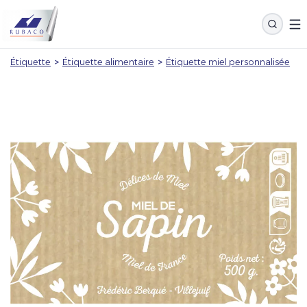
Étiquette
>
Étiquette alimentaire
>
Étiquette miel personnalisée