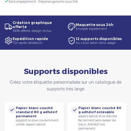
Sans engagement · Réponse garantie sous 24h
Création graphique
Maquette sous 24h
offerte
Envoyée rapidement
100% offerte, design inclus
Expédition rapide
12 supports disponibles
72h après validation
Au choix selon votre usage
Supports disponibles
Créez votre étiquette personnalisée sur un catalogue de
supports très large
Papier blanc couché
Papier blanc couché 80
standard 80 g adhésif
g adhésif enlevable
permanent
aspect satiné et se décolle
support le plus couramment
facilement sans laisser de
utilisé, aspect satiné.
trace. Adhésif non
permanent.