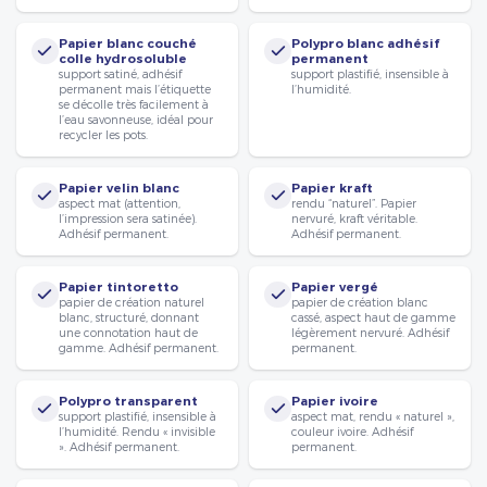
Papier blanc couché
Polypro blanc adhésif
colle hydrosoluble
permanent
support satiné, adhésif
support plastifié, insensible à
permanent mais l’étiquette
l’humidité.
se décolle très facilement à
l’eau savonneuse, idéal pour
recycler les pots.
Papier velin blanc
Papier kraft
aspect mat (attention,
rendu “naturel”. Papier
l’impression sera satinée).
nervuré, kraft véritable.
Adhésif permanent.
Adhésif permanent.
Papier tintoretto
Papier vergé
papier de création naturel
papier de création blanc
blanc, structuré, donnant
cassé, aspect haut de gamme
une connotation haut de
légèrement nervuré. Adhésif
gamme. Adhésif permanent.
permanent.
Polypro transparent
Papier ivoire
support plastifié, insensible à
aspect mat, rendu « naturel »,
l’humidité. Rendu « invisible
couleur ivoire. Adhésif
». Adhésif permanent.
permanent.