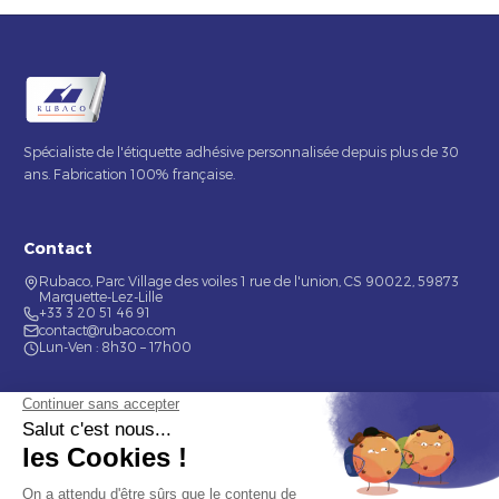
Spécialiste de l'étiquette adhésive personnalisée depuis plus de 30
ans. Fabrication 100% française.
Contact
Rubaco, Parc Village des voiles 1 rue de l'union, CS 90022, 59873
Marquette-Lez-Lille
+33 3 20 51 46 91
contact@rubaco.com
Lun-Ven : 8h30 – 17h00
Nos services
Étiquette alimentaire
Étiquette de bouteilles