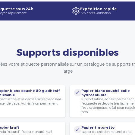
quette sous 24h
Expédition rapide
oyée rapidement
72h après validation
Supports disponibles
éez votre étiquette personnalisée sur un catalogue de supports t
large
apier blanc couché 80 g adhésif
Papier blanc couché colle
nlevable
hydrosoluble
pect satiné et se décolle facilement sans
support satiné, adhésif permanent
isser de trace. Adhésif non permanent.
l’étiquette se décolle très facileme
l’eau savonneuse, idéal pour recycle
pots.
apier kraft
Papier tintoretto
ndu “naturel”. Papier nervuré, kraft
papier de création naturel blanc,