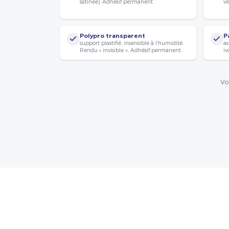
satinée). Adhésif permanent.
vé
Polypro transparent
P
support plastifié, insensible à l’humidité.
as
Rendu « invisible ». Adhésif permanent.
iv
Vo