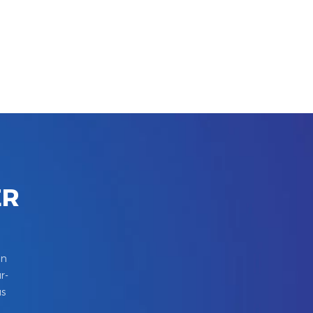
ER
in
r-
us