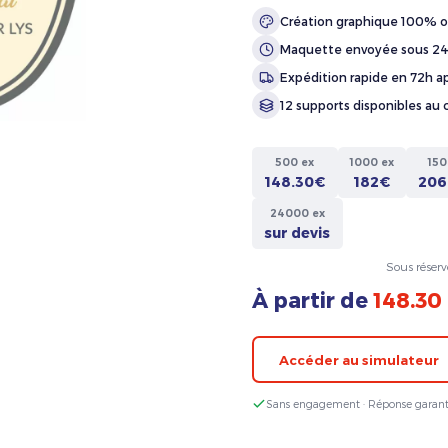
Création graphique 100% o
Maquette envoyée sous 2
Expédition rapide en 72h ap
12 supports disponibles au 
500 ex
1000 ex
150
148.30€
182€
206
24000 ex
sur devis
Sous réserv
À partir de
148.30
Accéder au simulateur
Sans engagement · Réponse garant