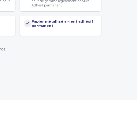
n haut
haut de gamme légèrement nervuré.
Adhésif permanent.
Papier métallisé argent adhésif
permanent
vos