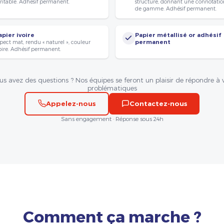
ritable. Adhésif permanent.
structuré, donnant une connotatio
de gamme. Adhésif permanent.
apier ivoire
Papier métallisé or adhésif
pect mat, rendu « naturel », couleur
permanent
oire. Adhésif permanent.
us avez des questions ? Nos équipes se feront un plaisir de répondre à 
problématiques
Appelez-nous
Contactez-nous
Sans engagement · Réponse sous 24h
Comment ça marche ?