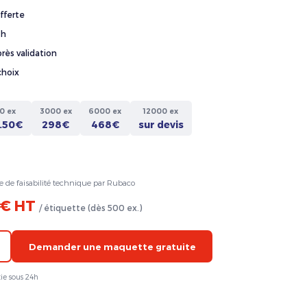
fferte
4h
rès validation
choix
0 ex
3000 ex
6000 ex
12000 ex
.50€
298€
468€
sur devis
e de faisabilité technique par Rubaco
 € HT
/ étiquette (dès 500 ex.)
Demander une maquette gratuite
ie sous 24h