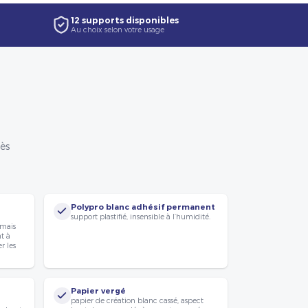
12 supports disponibles
Au choix selon votre usage
rès
Polypro blanc adhésif permanent
support plastifié, insensible à l’humidité.
 mais
nt à
r les
Papier vergé
papier de création blanc cassé, aspect