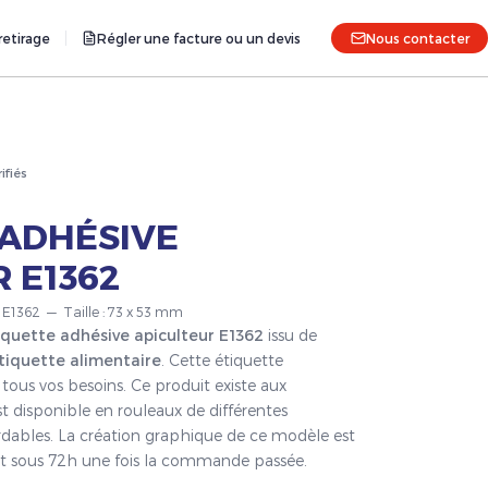
etirage
Régler une facture ou un devis
Nous contacter
rifiés
 ADHÉSIVE
 E1362
r E1362 — Taille : 73 x 53 mm
iquette adhésive apiculteur E1362
issu de
tiquette alimentaire
. Cette étiquette
tous vos besoins. Ce produit existe aux
t disponible en rouleaux de différentes
ordables. La création graphique de ce modèle est
fait sous 72h une fois la commande passée.