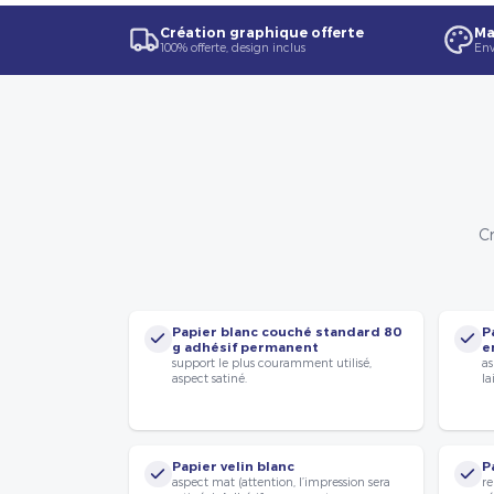
Création graphique offerte
Ma
100% offerte, design inclus
Env
Cr
Papier blanc couché standard 80
P
g adhésif permanent
e
support le plus couramment utilisé,
as
aspect satiné.
la
Papier velin blanc
P
aspect mat (attention, l’impression sera
re