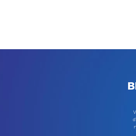
B
V
d
m