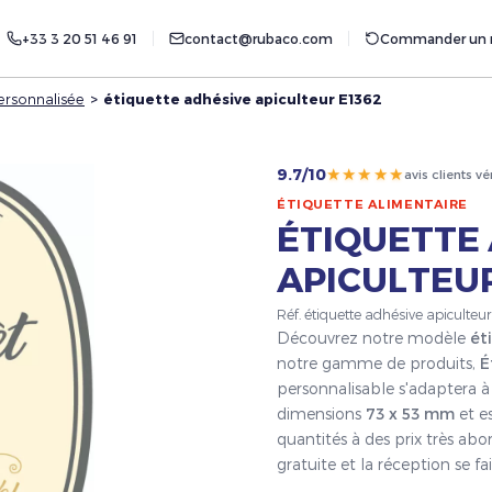
+33 3 20 51 46 91
contact@rubaco.com
Commander un r
ersonnalisée
>
étiquette adhésive apiculteur E1362
★★★★★
9.7/10
avis clients vé
ÉTIQUETTE ALIMENTAIRE
ÉTIQUETTE
APICULTEUR
Réf. étiquette adhésive apiculteu
Découvrez notre modèle
ét
notre gamme de produits,
É
personnalisable s'adaptera à 
dimensions
73 x 53 mm
et es
quantités à des prix très ab
gratuite et la réception se 