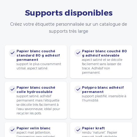
Supports disponibles
Créez votre étiquette personnalisée sur un catalogue de
supports très large
Papier blanc couché
Papier blanc couché 80
standard 80 g adhésif
g adhésif enlevable
permanent
aspect satiné et se décolle
support le plus couramment
facilement sans laisser de
utilisé, aspect satiné.
trace. Adhésif non
permanent.
Papier blanc couché
Polypro blanc adhésif
colle hydrosoluble
permanent
support satiné, adhésif
support plastifié, insensible à
permanent mais l’étiquette
l’humidité.
se décolle très facilement à
l’eau savonneuse, idéal pour
recycler les pots.
Papier velin blanc
Papier kraft
aspect mat (attention,
rendu “naturel”. Papier
l’impression sera satinée).
nervuré, kraft véritable.