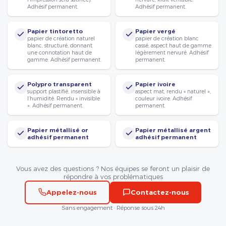
Adhésif permanent.
Adhésif permanent.
Papier tintoretto
Papier vergé
papier de création naturel
papier de création blanc
blanc, structuré, donnant
cassé, aspect haut de gamme
une connotation haut de
légèrement nervuré. Adhésif
gamme. Adhésif permanent.
permanent.
Polypro transparent
Papier ivoire
support plastifié, insensible à
aspect mat, rendu « naturel »,
l’humidité. Rendu « invisible
couleur ivoire. Adhésif
». Adhésif permanent.
permanent.
Papier métallisé or
Papier métallisé argent
adhésif permanent
adhésif permanent
Vous avez des questions ? Nos équipes se feront un plaisir de
répondre à vos problématiques
Appelez-nous
Contactez-nous
Sans engagement · Réponse sous 24h