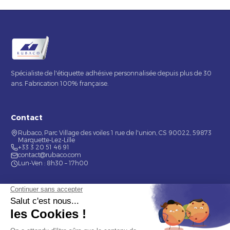
Spécialiste de l'étiquette adhésive personnalisée depuis plus de 30
ans. Fabrication 100% française.
Contact
Rubaco, Parc Village des voiles 1 rue de l'union, CS 90022, 59873
Marquette-Lez-Lille
+33 3 20 51 46 91
contact@rubaco.com
Lun-Ven : 8h30 – 17h00
Nos services
Étiquette alimentaire
Étiquette de bouteilles