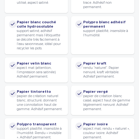
utilisé, aspect satiné.
trace. Adhésif non
permanent.
Papier blanc couché
Polypro blanc adhésif
colle hydrosoluble
permanent
support satiné, adhésif
support plastifié, insensible à
permanent mais l’étiquette
l’humidité.
se décolle très facilement à
l’eau savonneuse, idéal pour
recycler les pots.
Papier velin blanc
Papier kraft
aspect mat (attention,
rendu “naturel”. Papier
l’impression sera satinée).
nervuré, kraft véritable.
Adhésif permanent.
Adhésif permanent.
Papier tintoretto
Papier vergé
papier de création naturel
papier de création blanc
blanc, structuré, donnant
cassé, aspect haut de gamme
une connotation haut de
légèrement nervuré. Adhésif
gamme. Adhésif permanent.
permanent.
Polypro transparent
Papier ivoire
support plastifié, insensible à
aspect mat, rendu « naturel »,
l’humidité. Rendu « invisible
couleur ivoire. Adhésif
». Adhésif permanent.
permanent.