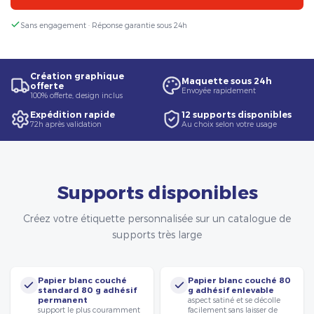
Sans engagement · Réponse garantie sous 24h
Création graphique
Maquette sous 24h
offerte
Envoyée rapidement
100% offerte, design inclus
Expédition rapide
12 supports disponibles
72h après validation
Au choix selon votre usage
Supports disponibles
Créez votre étiquette personnalisée sur un catalogue de
supports très large
Papier blanc couché
Papier blanc couché 80
standard 80 g adhésif
g adhésif enlevable
permanent
aspect satiné et se décolle
support le plus couramment
facilement sans laisser de