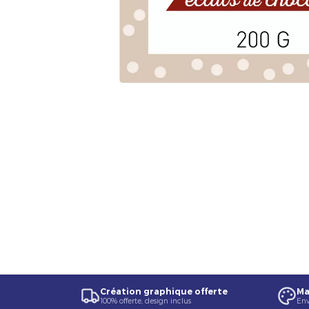
Création graphique offerte
Ma
100% offerte, design inclus
Env