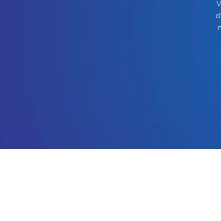
V
d
m