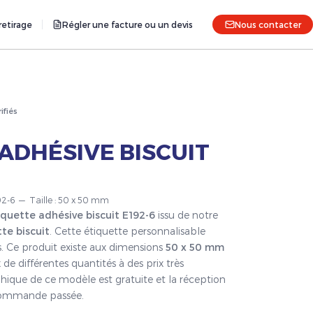
etirage
Régler une facture ou un devis
Nous contacter
rifiés
ADHÉSIVE BISCUIT
192-6 — Taille : 50 x 50 mm
iquette adhésive biscuit E192-6
issu de notre
te biscuit
. Cette étiquette personnalisable
s. Ce produit existe aux dimensions
50 x 50 mm
 de différentes quantités à des prix très
hique de ce modèle est gratuite et la réception
a commande passée.