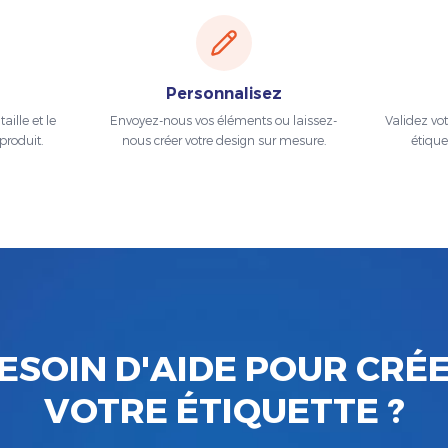
Personnalisez
aille et le
Envoyez-nous vos éléments ou laissez-
Validez vo
produit.
nous créer votre design sur mesure.
étique
ESOIN D'AIDE POUR CRÉ
VOTRE ÉTIQUETTE ?