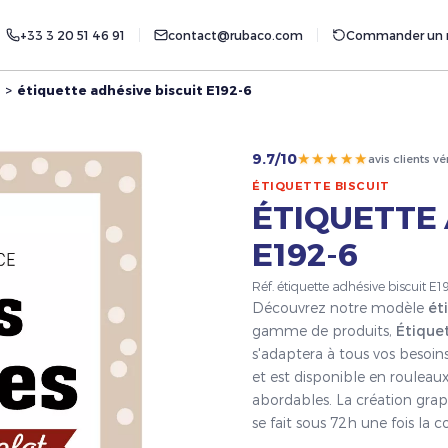
+33 3 20 51 46 91
contact@rubaco.com
Commander un r
>
étiquette adhésive biscuit E192-6
★★★★★
9.7/10
avis clients vé
ÉTIQUETTE BISCUIT
ÉTIQUETTE 
E192-6
Réf. étiquette adhésive biscuit E
Découvrez notre modèle
ét
gamme de produits,
Étiquet
s'adaptera à tous vos besoin
et est disponible en rouleaux
abordables. La création grap
se fait sous 72h une fois l