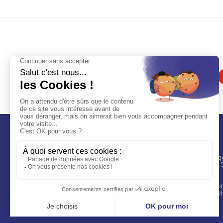
Contact
Rubaco, Parc Village
l'union, CS 90022,
Lille
Spécialiste de l'étiquette adhésive
+33 3 20 51 46 91
personnalisée depuis plus de 30 ans.
contact@rubaco.c
Lun-Ven : 8h30 – 1
Fabrication 100% française.