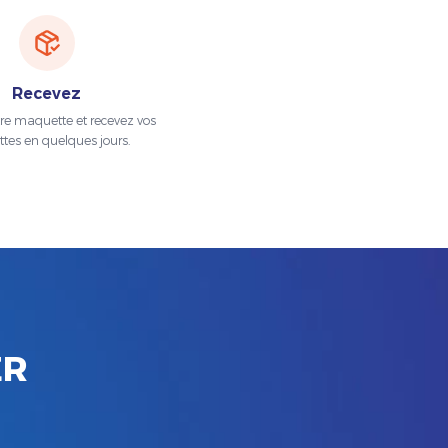
Recevez
tre maquette et recevez vos
ttes en quelques jours.
ER