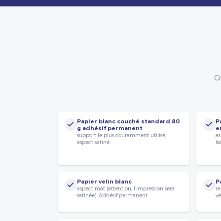
Cr
Papier blanc couché standard 80
P
g adhésif permanent
e
support le plus couramment utilisé,
as
aspect satiné.
la
Papier velin blanc
P
aspect mat (attention, l’impression sera
re
satinée). Adhésif permanent.
vé