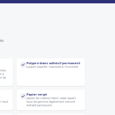
rès
Polypro blanc adhésif permanent
support plastifié, insensible à l’humidité.
 mais
nt à
r les
Papier vergé
papier de création blanc cassé, aspect
n haut
haut de gamme légèrement nervuré.
Adhésif permanent.