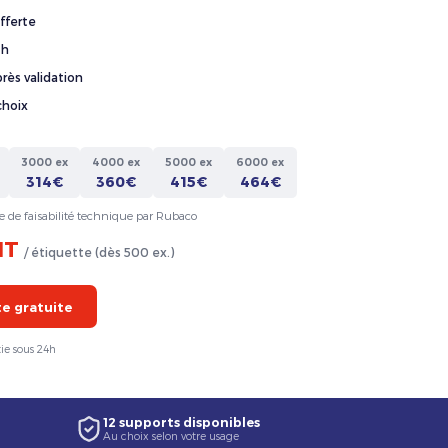
fferte
4h
rès validation
choix
3000 ex
4000 ex
5000 ex
6000 ex
314€
360€
415€
464€
e de faisabilité technique par Rubaco
HT
/ étiquette (dès 500 ex.)
 gratuite
ie sous 24h
12 supports disponibles
Au choix selon votre usage