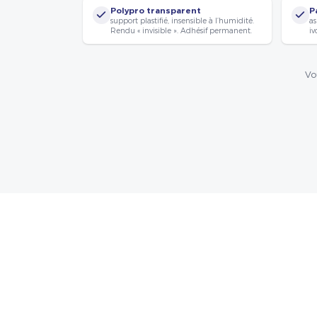
Polypro transparent
P
support plastifié, insensible à l’humidité.
as
Rendu « invisible ». Adhésif permanent.
iv
Vo