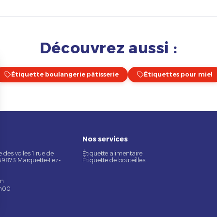
Découvrez aussi :
Étiquette boulangerie pâtisserie
Étiquettes pour miel
Nos services
 des voiles 1 rue de
Étiquette alimentaire
 59873 Marquette-Lez-
Étiquette de bouteilles
om
7h00