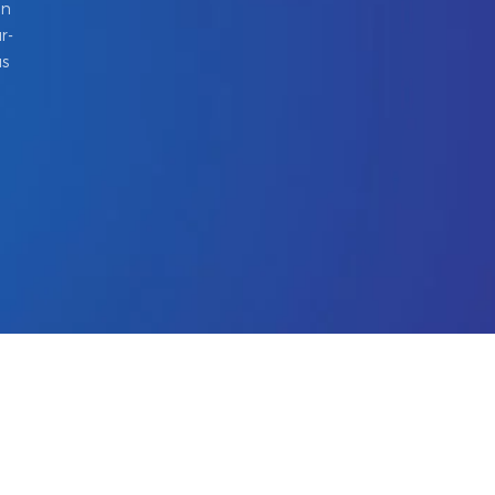
in
r-
us