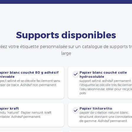
Supports disponibles
éez votre étiquette personnalisée sur un catalogue de supports t
large
apier blanc couché 80 g adhésif
Papier blanc couché colle
nlevable
hydrosoluble
pect satiné et se décolle facilement sans
support satiné, adhésif permanent
isser de trace. Adhésif non permanent.
l’étiquette se décolle très facileme
l’eau savonneuse, idéal pour recycle
pots.
apier kraft
Papier tintoretto
ndu “naturel”. Papier nervuré, kraft
papier de création naturel blanc,
ritable. Adhésif permanent.
structuré, donnant une connotatio
de gamme. Adhésif permanent.