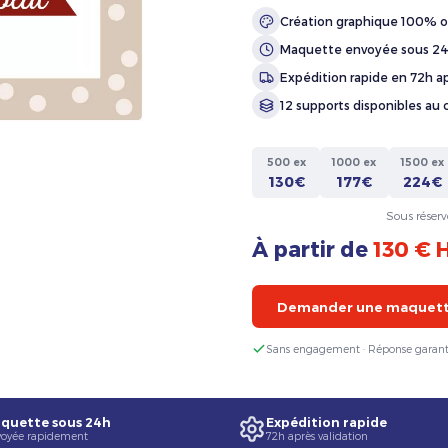
Création graphique 100% o
Maquette envoyée sous 2
Expédition rapide en 72h ap
12 supports disponibles au 
500 ex
1000 ex
1500 ex
130€
177€
224€
Sous réserv
À partir de
130 € 
Demander une maquette
Sans engagement · Réponse garant
quette sous 24h
Expédition rapide
oyée rapidement
72h après validation