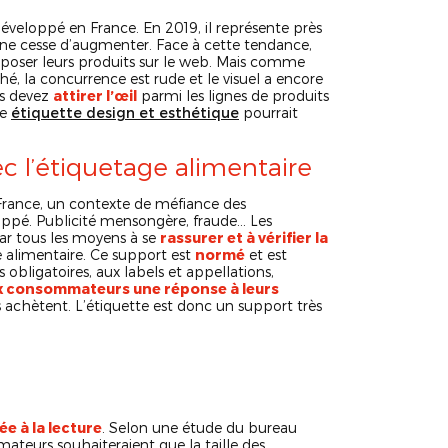
éveloppé en France. En 2019, il représente près
 ne cesse d’augmenter. Face à cette tendance,
oposer leurs produits sur le web. Mais comme
é, la concurrence est rude et le visuel a encore
us devez
attirer l’œil
parmi les lignes de produits
ne
étiquette design et esthétique
pourrait
 l’étiquetage alimentaire
 France, un contexte de méfiance des
oppé. Publicité mensongère, fraude… Les
r tous les moyens à se
rassurer et à vérifier la
te alimentaire. Ce support est
normé
et est
 obligatoires, aux labels et appellations,
ux consommateurs une réponse à leurs
s achètent. L’étiquette est donc un support très
ée à la lecture
. Selon une étude du bureau
eurs souhaiteraient que la taille des