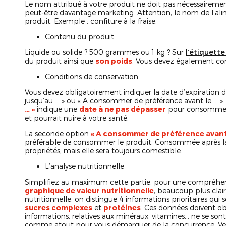
Le nom attribué à votre produit ne doit pas nécessairemen
peut-être davantage marketing. Attention, le nom de l’alim
produit. Exemple : confiture à la fraise.
Contenu du produit
Liquide ou solide ? 500 grammes ou 1 kg ? Sur
l’étiquette
du produit ainsi que
son poids
. Vous devez également comm
Conditions de conservation
Vous devez obligatoirement indiquer la date d’expiration du 
jusqu’au … » ou « A consommer de préférence avant le … »
… »
indique une
date à ne pas dépasser
pour consommer le
et pourrait nuire à votre santé.
La seconde option
« A consommer de préférence avant 
préférable de consommer le produit. Consommée après la d
propriétés, mais elle sera toujours comestible.
L’analyse nutritionnelle
Simplifiez au maximum cette partie, pour une compréhe
graphique de valeur nutritionnelle
, beaucoup plus clai
nutritionnelle, on distingue 4 informations prioritaires qui 
sucres complexes
et
protéines
. Ces données doivent ob
informations, relatives aux minéraux, vitamines… ne se sont
comme atout pour vous démarquer de la concurrence. Veille