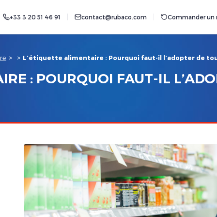
+33 3 20 51 46 91
contact@rubaco.com
Commander un r
ire
>
>
L’étiquette alimentaire : Pourquoi faut-il l’adopter de t
IRE : POURQUOI FAUT-IL L’AD