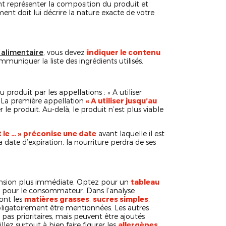
t représenter la composition du produit et
ent doit lui décrire la nature exacte de votre
 alimentaire
, vous devez
indiquer le contenu
uniquer la liste des ingrédients utilisés.
produit par les appellations : « A utiliser
. La première appellation
« A utiliser jusqu’au
 produit. Au-delà, le produit n’est plus viable
le … »
préconise une date
avant laquelle il est
ate d’expiration, la nourriture perdra de ses
nsion plus immédiate. Optez pour un
tableau
r pour le consommateur. Dans l’analyse
sont les
matières grasses
,
sucres simples
,
ligatoirement être mentionnées. Les autres
 pas prioritaires, mais peuvent être ajoutés
z surtout à bien faire figurer les
allergènes