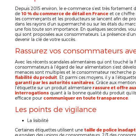
Depuis 2015 environ, le e-commerce s’est très fortement d
de
10 % du commerce de détail en France
et ce chiffre
les commerçants et les producteurs se lancent afin de pr
dans les rayons d’un supermarché ou sur les étals du march
une fois toute son importance. En quelques secondes, vo
qui sont proposées aux consommateurs. La présence d’u
devenir la clé de votre succès.
Rassurez vos consommateurs avec
Avec les récents scandales alimentaires qui ont touché la
consommateurs à l’égard de leur alimentation s’est dével
menaces sont multiples et le consommateur recherche pa
fiabilité du produit
. Et parmi ces moyens, il y a l’étiquet
garanti par les autorités sanitaires
. Grâce aux mentions
l’étiquette sur un produit alimentaire
rassure et offre a
interrogations
quant à la bonne qualité du produit qu’il
efficace pour
communiquer en toute transparence
.
Les points de vigilance
La lisibilité
Certaines étiquettes utilisent une
taille de police inadapt
européen des unions de consommateurs, 2/3 des consommat