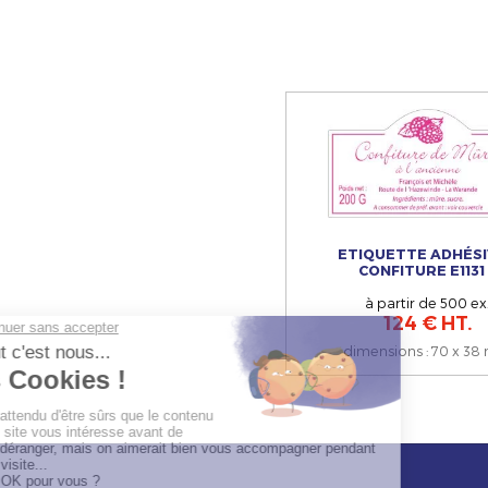
ETIQUETTE ADHÉSI
CONFITURE E1131
à partir de 500 ex
124 € HT.
dimensions
:
70 x 38