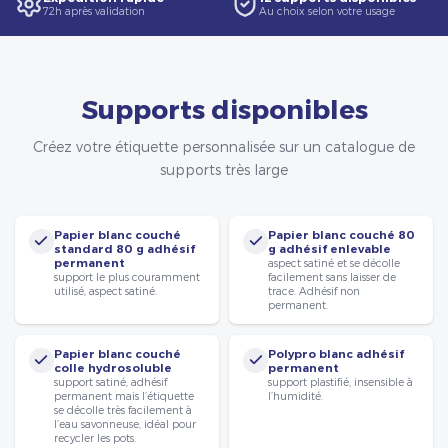
72h après validation
Au choix selon votre usage
Supports disponibles
Créez votre étiquette personnalisée sur un catalogue de
supports très large
Papier blanc couché
Papier blanc couché 80
standard 80 g adhésif
g adhésif enlevable
permanent
aspect satiné et se décolle
support le plus couramment
facilement sans laisser de
utilisé, aspect satiné.
trace. Adhésif non
permanent.
Papier blanc couché
Polypro blanc adhésif
colle hydrosoluble
permanent
support satiné, adhésif
support plastifié, insensible à
permanent mais l’étiquette
l’humidité.
se décolle très facilement à
l’eau savonneuse, idéal pour
recycler les pots.