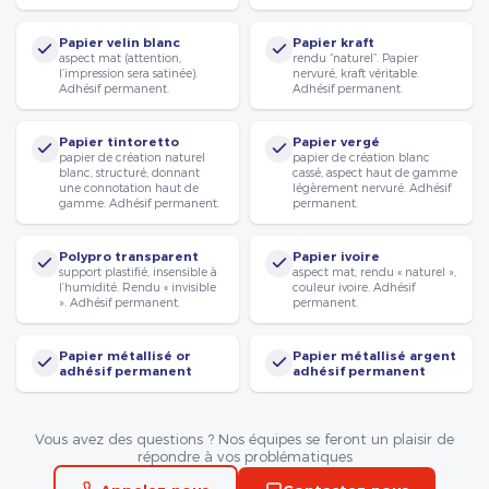
Papier velin blanc
Papier kraft
aspect mat (attention,
rendu “naturel”. Papier
l’impression sera satinée).
nervuré, kraft véritable.
Adhésif permanent.
Adhésif permanent.
Papier tintoretto
Papier vergé
papier de création naturel
papier de création blanc
blanc, structuré, donnant
cassé, aspect haut de gamme
une connotation haut de
légèrement nervuré. Adhésif
gamme. Adhésif permanent.
permanent.
Polypro transparent
Papier ivoire
support plastifié, insensible à
aspect mat, rendu « naturel »,
l’humidité. Rendu « invisible
couleur ivoire. Adhésif
». Adhésif permanent.
permanent.
Papier métallisé or
Papier métallisé argent
adhésif permanent
adhésif permanent
Vous avez des questions ? Nos équipes se feront un plaisir de
répondre à vos problématiques