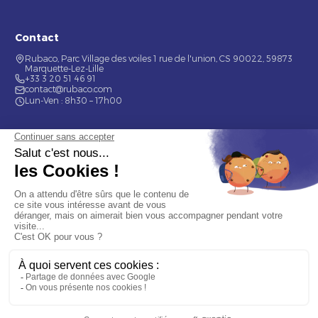
Contact
Rubaco, Parc Village des voiles 1 rue de l'union, CS 90022, 59873
Marquette-Lez-Lille
+33 3 20 51 46 91
contact@rubaco.com
Lun-Ven : 8h30 – 17h00
Nos services
Étiquette alimentaire
Étiquette de bouteilles
Informations
Mentions légales
À propos
Nous contacter
© 2026 Rubaco. Tous droits réservés. Fabrication 100% française.