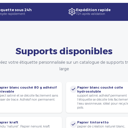
quette sous 24h
Expédition rapide
oyée rapidement
72h après validation
Supports disponibles
éez votre étiquette personnalisée sur un catalogue de supports t
large
apier blanc couché 80 g adhésif
Papier blanc couché colle
nlevable
hydrosoluble
pect satiné et se décolle facilement sans
support satiné, adhésif permanent
isser de trace. Adhésif non permanent.
l’étiquette se décolle très facileme
l’eau savonneuse, idéal pour recycle
pots.
apier kraft
Papier tintoretto
ndu “naturel”. Papier nervuré, kraft
papier de création naturel blanc,