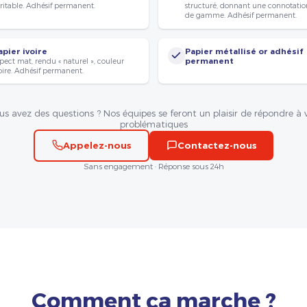
ritable. Adhésif permanent.
structuré, donnant une connotatio
de gamme. Adhésif permanent.
apier ivoire
Papier métallisé or adhésif
pect mat, rendu « naturel », couleur
permanent
oire. Adhésif permanent.
us avez des questions ? Nos équipes se feront un plaisir de répondre à 
problématiques
Appelez-nous
Contactez-nous
Sans engagement · Réponse sous 24h
Comment ça marche ?