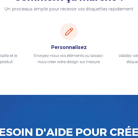
Un processus simple pour recevoir vos étiquettes rapidement
Personnalisez
aille et le
Envoyez-nous vos éléments ou laissez-
Validez vo
produit.
nous créer votre design sur mesure.
étique
ESOIN D'AIDE POUR CRÉ