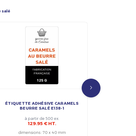
 salé
ÉTIQUETTE ADHÉSIVE CARAMELS
ÉTIQUETT
BEURRE SALÉ E138-1
BE
à partir de 500 ex.
129.95 € HT.
dimensions
:
70 x 40 mm
dim