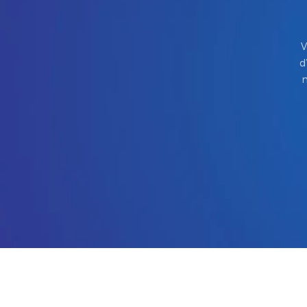
V
d
m