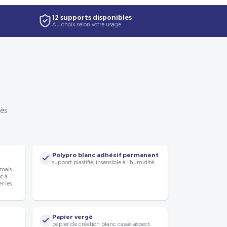
12 supports disponibles
Au choix selon votre usage
rès
Polypro blanc adhésif permanent
support plastifié, insensible à l’humidité.
 mais
nt à
r les
Papier vergé
papier de création blanc cassé, aspect