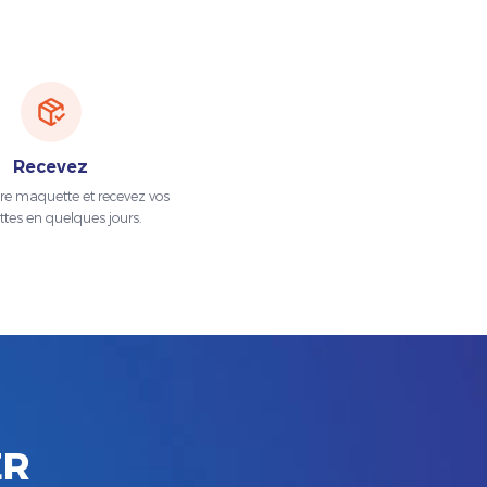
Recevez
tre maquette et recevez vos
ttes en quelques jours.
ER