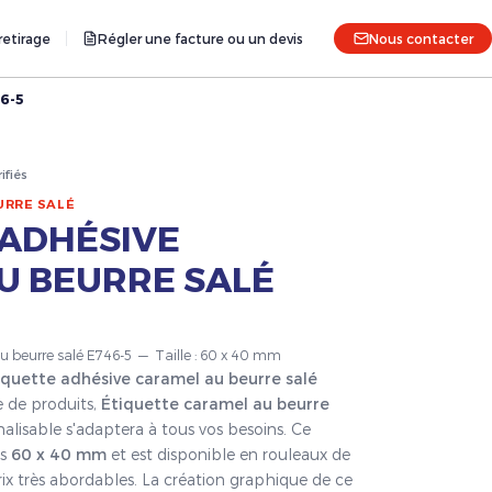
etirage
Régler une facture ou un devis
Nous contacter
46-5
rifiés
URRE SALÉ
 ADHÉSIVE
U BEURRE SALÉ
au beurre salé E746-5 — Taille : 60 x 40 mm
iquette adhésive caramel au beurre salé
 de produits,
Étiquette caramel au beurre
nalisable s'adaptera à tous vos besoins. Ce
ns
60 x 40 mm
et est disponible en rouleaux de
rix très abordables. La création graphique de ce