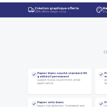
Création graphique offerte
Ma
100% offerte, design inclus
Env
Cr
Papier blanc couché standard 80
P
g adhésif permanent
e
support le plus couramment utilisé,
as
aspect satiné.
la
Papier velin blanc
P
aspect mat (attention, l’impression sera
re