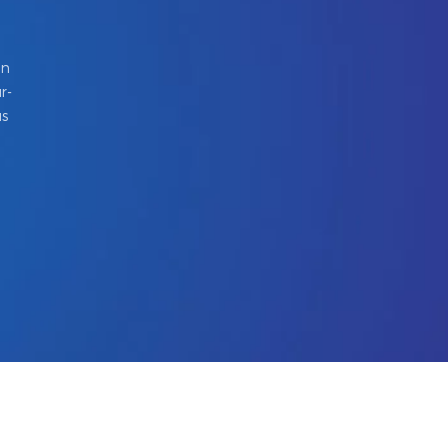
in
r-
us