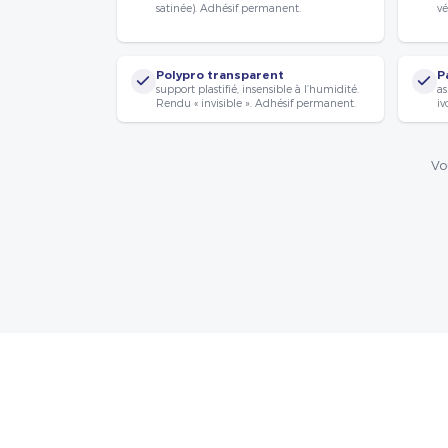
satinée). Adhésif permanent.
vé
Polypro transparent
P
support plastifié, insensible à l’humidité.
as
Rendu « invisible ». Adhésif permanent.
iv
Vo