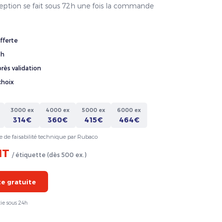
ception se fait sous 72h une fois la commande
fferte
4h
rès validation
choix
3000 ex
4000 ex
5000 ex
6000 ex
314€
360€
415€
464€
e de faisabilité technique par Rubaco
HT
/ étiquette (dès 500 ex.)
 gratuite
ie sous 24h