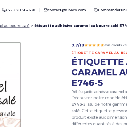
+33 3 20 51 46 91
contact@rubaco.com
Commander un r
l au beurre salé
>
étiquette adhésive caramel au beurre salé E7
★★★★★
9.7/10
avis clients vé
ÉTIQUETTE CARAMEL AU BE
ÉTIQUETTE
CARAMEL A
E746-5
Réf. étiquette adhésive caramel 
Découvrez notre modèle
ét
E746-5
issu de notre gamme
salé
. Cette étiquette person
produit existe aux dimensio
différentes quantités à des p