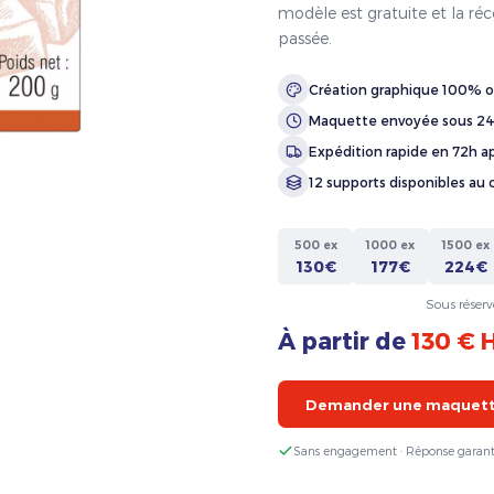
modèle est gratuite et la ré
passée.
Création graphique 100% o
Maquette envoyée sous 2
Expédition rapide en 72h ap
12 supports disponibles au 
500 ex
1000 ex
1500 ex
130€
177€
224€
Sous réserv
À partir de
130 € 
Demander une maquette
Sans engagement · Réponse garant