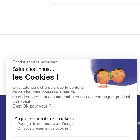
Contact
Rubaco, Parc Village
l'union, CS 90022,
Lille
Spécialiste de l'étiquette adhésive
+33 3 20 51 46 91
personnalisée depuis plus de 30 ans.