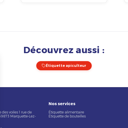
Découvrez aussi :
Étiquette apiculteur
Nos services
 des voiles 1 rue de
Étiquette alimentaire
 59873 Marquette-Lez-
Étiquette de bouteilles