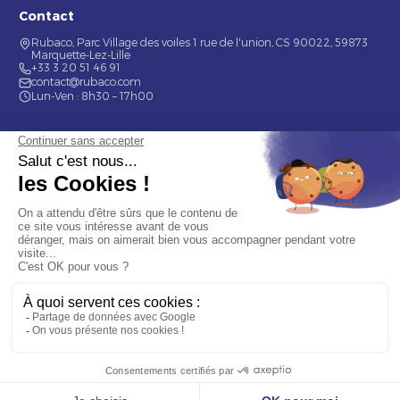
Contact
Rubaco, Parc Village des voiles 1 rue de l'union, CS 90022, 59873
Marquette-Lez-Lille
+33 3 20 51 46 91
contact@rubaco.com
Lun-Ven : 8h30 – 17h00
Nos services
Étiquette alimentaire
Étiquette de bouteilles
Informations
Mentions légales
À propos
Nous contacter
© 2026 Rubaco. Tous droits réservés. Fabrication 100% française.
9.7
/10 (377 avis)