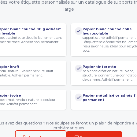
éez votre étiquette personnalisée sur un catalogue de supports t
large
apier blanc couché 80 g adhésif
Papier blanc couché colle
nlevable
hydrosoluble
pect satiné et se décolle facilement sans
support satiné, adhésif permanent
isser de trace. Adhésif non permanent.
l’étiquette se décolle très facileme
l’eau savonneuse, idéal pour recycle
pots.
apier kraft
Papier tintoretto
ndu “naturel”. Papier nervuré, kraft
papier de création naturel blanc,
ritable. Adhésif permanent.
structuré, donnant une connotatio
de gamme. Adhésif permanent.
apier ivoire
Papier métallisé or adhésif
pect mat, rendu « naturel », couleur
permanent
oire. Adhésif permanent.
us avez des questions ? Nos équipes se feront un plaisir de répondre à 
problématiques