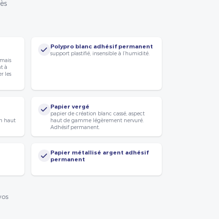
rès
Polypro blanc adhésif permanent
support plastifié, insensible à l’humidité.
 mais
nt à
r les
Papier vergé
papier de création blanc cassé, aspect
n haut
haut de gamme légèrement nervuré.
Adhésif permanent.
Papier métallisé argent adhésif
permanent
vos