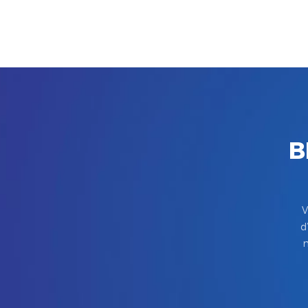
B
V
d
m