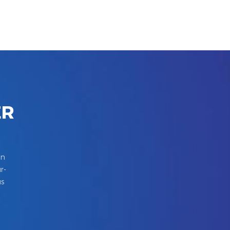
ER
in
r-
us