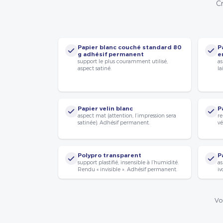
Cr
Papier blanc couché standard 80
P
g adhésif permanent
e
support le plus couramment utilisé,
as
aspect satiné.
la
Papier velin blanc
P
aspect mat (attention, l’impression sera
re
satinée). Adhésif permanent.
vé
Polypro transparent
P
support plastifié, insensible à l’humidité.
as
Rendu « invisible ». Adhésif permanent.
iv
Vo