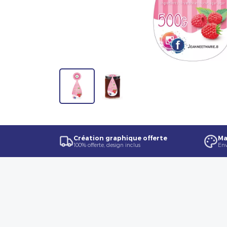
Création graphique offerte
Ma
100% offerte, design inclus
Env