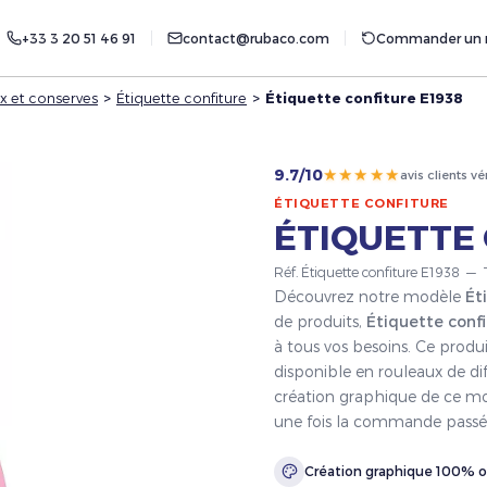
+33 3 20 51 46 91
contact@rubaco.com
Commander un r
x et conserves
>
Étiquette confiture
>
Étiquette confiture E1938
★★★★★
9.7/10
avis clients vé
ÉTIQUETTE CONFITURE
ÉTIQUETTE 
Réf. Étiquette confiture E1938 — 
Découvrez notre modèle
Ét
de produits,
Étiquette conf
à tous vos besoins. Ce produ
disponible en rouleaux de dif
création graphique de ce mod
une fois la commande passé
Création graphique 100% o