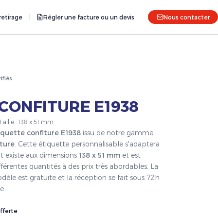
etirage
Régler une facture ou un devis
Nous contacter
rifiés
CONFITURE E1938
Taille : 138 x 51 mm
iquette confiture E1938
issu de notre gamme
iture
. Cette étiquette personnalisable s'adaptera
it existe aux dimensions
138 x 51 mm
et est
férentes quantités à des prix très abordables. La
èle est gratuite et la réception se fait sous 72h
e.
fferte