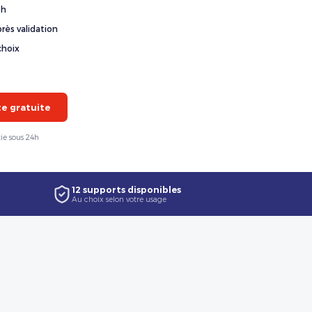
4h
rès validation
choix
 gratuite
ie sous 24h
12 supports disponibles
Au choix selon votre usage