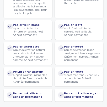
permanent mais l’étiquette
l’humidité.
se décolle très facilement à
l’eau savonneuse, idéal pour
recycler les pots.
Papier velin blanc
Papier kraft
aspect mat (attention,
rendu “naturel”. Papier
l’impression sera satinée).
nervuré, kraft véritable.
Adhésif permanent.
Adhésif permanent.
Papier tintoretto
Papier vergé
papier de création naturel
papier de création blanc
blanc, structuré, donnant
cassé, aspect haut de gamme
une connotation haut de
légèrement nervuré. Adhésif
gamme. Adhésif permanent.
permanent.
Polypro transparent
Papier ivoire
support plastifié, insensible à
aspect mat, rendu « naturel »,
l’humidité. Rendu « invisible
couleur ivoire. Adhésif
». Adhésif permanent.
permanent.
Papier métallisé or
Papier métallisé argent
adhésif permanent
adhésif permanent