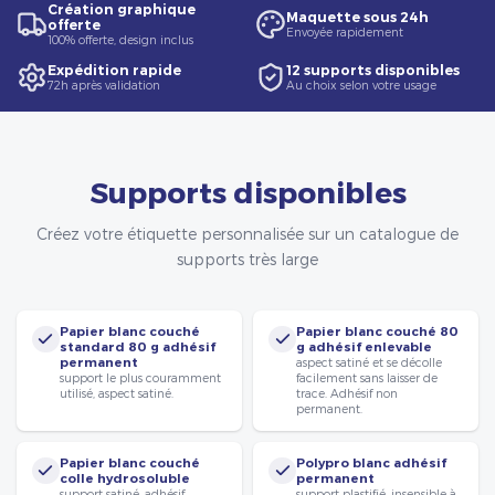
Création graphique
Maquette sous 24h
offerte
Envoyée rapidement
100% offerte, design inclus
Expédition rapide
12 supports disponibles
72h après validation
Au choix selon votre usage
Supports disponibles
Créez votre étiquette personnalisée sur un catalogue de
supports très large
Papier blanc couché
Papier blanc couché 80
standard 80 g adhésif
g adhésif enlevable
permanent
aspect satiné et se décolle
support le plus couramment
facilement sans laisser de
utilisé, aspect satiné.
trace. Adhésif non
permanent.
Papier blanc couché
Polypro blanc adhésif
colle hydrosoluble
permanent
support satiné, adhésif
support plastifié, insensible à