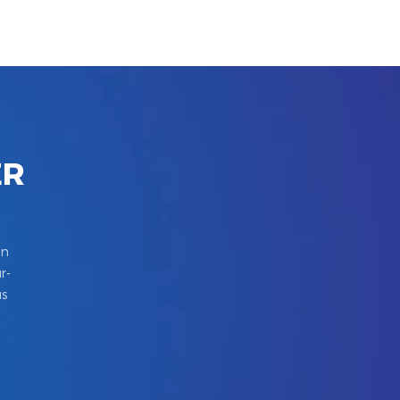
ER
in
r-
us