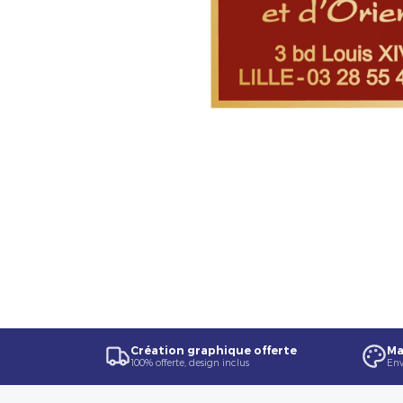
Création graphique offerte
Ma
100% offerte, design inclus
Env