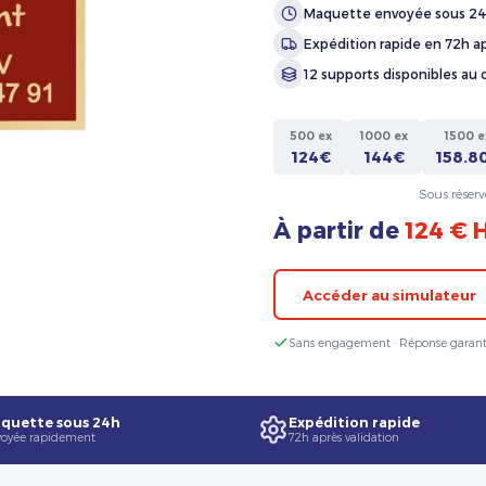
Maquette envoyée sous 2
Expédition rapide en 72h ap
12 supports disponibles au 
500 ex
1000 ex
1500 e
124€
144€
158.8
Sous réserv
À partir de
124 € 
Accéder au simulateur
Sans engagement · Réponse garant
quette sous 24h
Expédition rapide
oyée rapidement
72h après validation