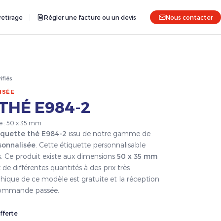
etirage
Régler une facture ou un devis
Nous contacter
rifiés
ISÉE
THÉ E984-2
le : 50 x 35 mm
iquette thé E984-2
issu de notre gamme de
sonnalisée
. Cette étiquette personnalisable
s. Ce produit existe aux dimensions
50 x 35 mm
 de différentes quantités à des prix très
hique de ce modèle est gratuite et la réception
a commande passée.
fferte