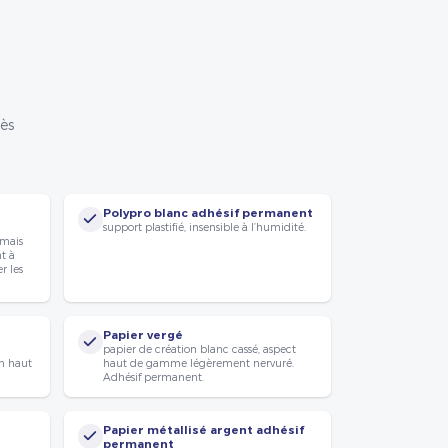
rès
Polypro blanc adhésif permanent
support plastifié, insensible à l’humidité.
 mais
nt à
r les
Papier vergé
papier de création blanc cassé, aspect
n haut
haut de gamme légèrement nervuré.
Adhésif permanent.
Papier métallisé argent adhésif
permanent