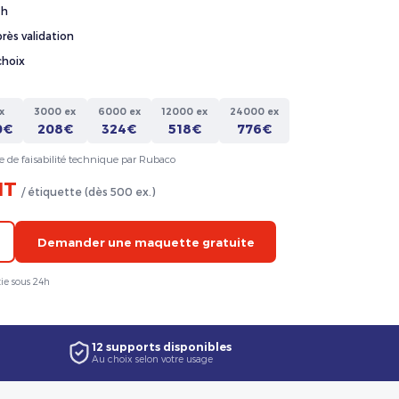
4h
rès validation
choix
x
3000 ex
6000 ex
12000 ex
24000 ex
0€
208€
324€
518€
776€
e de faisabilité technique par Rubaco
HT
/ étiquette (dès 500 ex.)
Demander une maquette gratuite
ie sous 24h
12 supports disponibles
Au choix selon votre usage