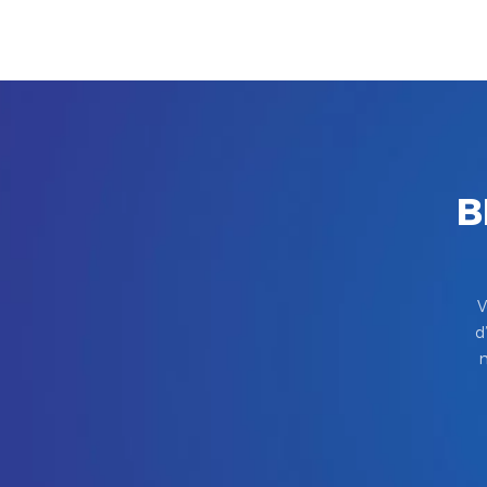
B
V
d
m