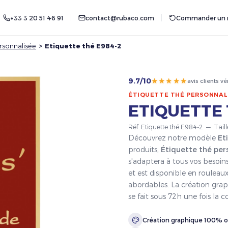
+33 3 20 51 46 91
contact@rubaco.com
Commander un r
rsonnalisée
>
Etiquette thé E984-2
★★★★★
9.7/10
avis clients vé
ÉTIQUETTE THÉ PERSONNAL
ETIQUETTE 
Réf. Etiquette thé E984-2 — Tail
Découvrez notre modèle
Et
produits,
Étiquette thé per
s'adaptera à tous vos besoin
et est disponible en rouleaux
abordables. La création grap
se fait sous 72h une fois l
Création graphique 100% o