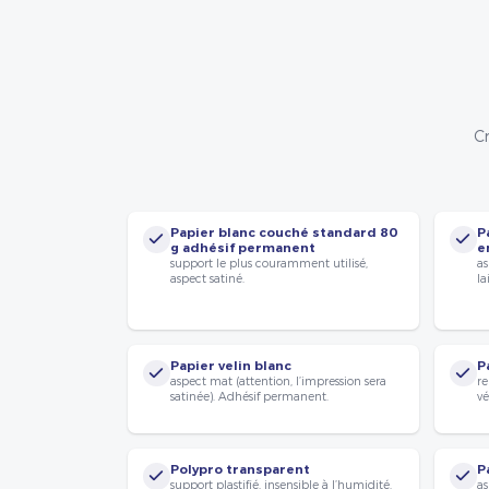
Cr
Papier blanc couché standard 80
P
g adhésif permanent
e
support le plus couramment utilisé,
as
aspect satiné.
la
Papier velin blanc
P
aspect mat (attention, l’impression sera
re
satinée). Adhésif permanent.
vé
Polypro transparent
P
support plastifié, insensible à l’humidité.
as