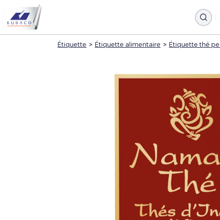
Étiquette
>
Étiquette alimentaire
>
Étiquette thé pe