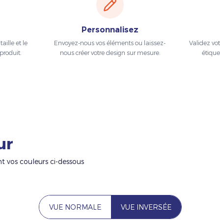
Personnalisez
aille et le
Envoyez-nous vos éléments ou laissez-
Validez vo
produit.
nous créer votre design sur mesure.
étique
ur
nt vos couleurs ci-dessous
VUE NORMALE
VUE INVERSÉE