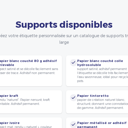
Supports disponibles
éez votre étiquette personnalisée sur un catalogue de supports t
large
apier blanc couché 80 g adhésif
Papier blanc couché colle
nlevable
hydrosoluble
pect satiné et se décolle facilement sans
support satiné, adhésif permanent
isser de trace. Adhésif non permanent.
l’étiquette se décolle très facileme
l’eau savonneuse, idéal pour recycle
pots.
apier kraft
Papier tintoretto
ndu “naturel”. Papier nervuré, kraft
papier de création naturel blanc,
ritable. Adhésif permanent.
structuré, donnant une connotatio
de gamme. Adhésif permanent.
apier ivoire
Papier métallisé or adhésif
pect mat, rendu « naturel », couleur
permanent