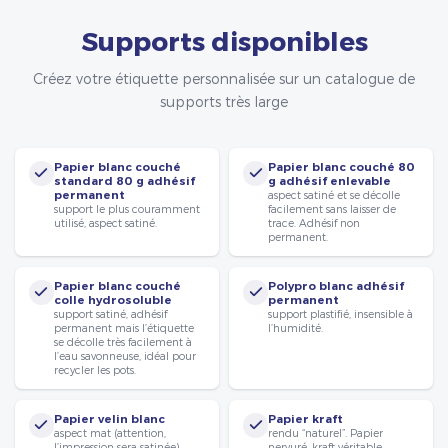
Supports disponibles
Créez votre étiquette personnalisée sur un catalogue de
supports très large
Papier blanc couché
Papier blanc couché 80
standard 80 g adhésif
g adhésif enlevable
permanent
aspect satiné et se décolle
support le plus couramment
facilement sans laisser de
utilisé, aspect satiné.
trace. Adhésif non
permanent.
Papier blanc couché
Polypro blanc adhésif
colle hydrosoluble
permanent
support satiné, adhésif
support plastifié, insensible à
permanent mais l’étiquette
l’humidité.
se décolle très facilement à
l’eau savonneuse, idéal pour
recycler les pots.
Papier velin blanc
Papier kraft
aspect mat (attention,
rendu “naturel”. Papier
l’impression sera satinée).
nervuré, kraft véritable.