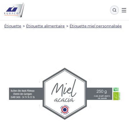
Étiquette
>
Étiquette alimentaire
>
Étiquette miel personnalisée