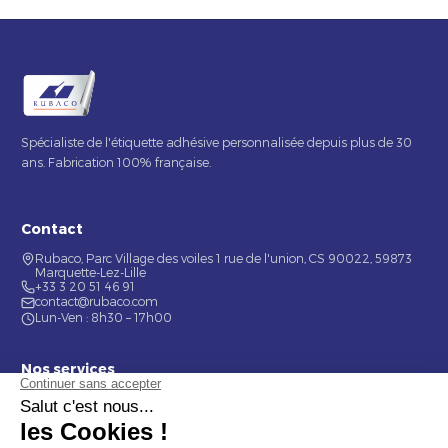
Spécialiste de l'étiquette adhésive personnalisée depuis plus de 30
ans. Fabrication 100% française.
Contact
Rubaco, Parc Village des voiles 1 rue de l'union, CS 90022, 59873
Marquette-Lez-Lille
+33 3 20 51 46 91
contact@rubaco.com
Lun-Ven : 8h30 – 17h00
Nos services
Étiquette alimentaire
Étiquette de bouteilles