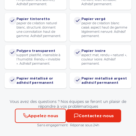
Adhésif permanent.
Adhésif permanent.
Papier tintoretto
Papier vergé
papier de création naturel
papier de création blanc
blanc, structuré, donnant
cassé, aspect haut de gamme
une connotation haut de
légèrement nervuré. Adhésif
gamme. Adhésif permanent.
permanent.
Polypro transparent
Papier ivoire
support plastifié, insensible à
aspect mat, rendu « naturel »,
l’humidité. Rendu « invisible
couleur ivoire. Adhésif
». Adhésif permanent.
permanent.
Papier métallisé or
Papier métallisé argent
adhésif permanent
adhésif permanent
Vous avez des questions ? Nos équipes se feront un plaisir de
répondre à vos problématiques
Appelez-nous
Contactez-nous
Sans engagement · Réponse sous 24h