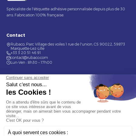
Spécialiste de l'étiquette adhésive personnalisée depuis plus de 30
ans. Fabrication 100% française.
Contact
Rubaco, Parc Village des voiles 1 rue de l'union, CS 90022, 59873
Marquette-Lez-Lille
+33 3 20 51 46 91
contact@rubaco.com
Lun-Ven : 8h30 – 17h00
Nos services
Étiquette alimentaire
Étiquette de bouteilles
Informations
Mentions légales
À propos
Nous contacter