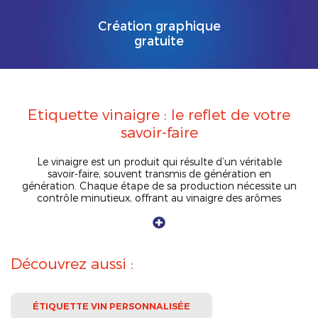
Création graphique
gratuite
Etiquette vinaigre : le reflet de votre
savoir-faire
Le vinaigre est un produit qui résulte d’un véritable
savoir-faire, souvent transmis de génération en
génération. Chaque étape de sa production nécessite un
contrôle minutieux, offrant au vinaigre des arômes
uniques et une qualité irréprochable. Qu’il s’agisse
d’
étiquettes de vinaigre de vin,
de
vinaigre blanc
ou
de
vinaigre de cidre
, elle valorise votre travail, il est
essentiel de bien choisir l’étiquette qui l’accompagne.
L’étiquette vinaigre est essentielle pour cette mise en
Découvrez aussi :
valeur. Elle vous permet de
transmettre l’histoire
de
votre produit, qu’il soit artisanal ou haut de gamme.
Dans l’esprit du consommateur, une étiquette soignée
reflète l’authenticité du produit
.
ÉTIQUETTE VIN PERSONNALISÉE