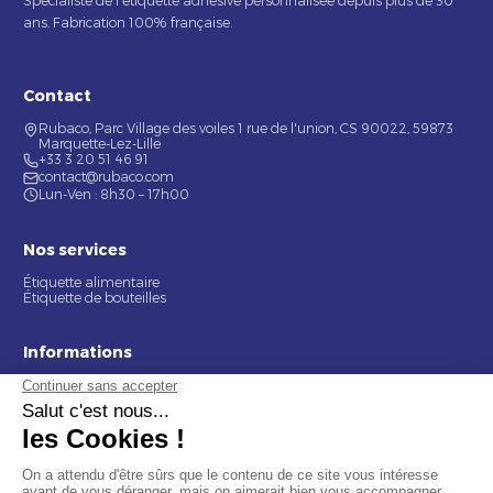
Spécialiste de l'étiquette adhésive personnalisée depuis plus de 30
ans. Fabrication 100% française.
Contact
Rubaco, Parc Village des voiles 1 rue de l'union, CS 90022, 59873
Marquette-Lez-Lille
+33 3 20 51 46 91
contact@rubaco.com
Lun-Ven : 8h30 – 17h00
Nos services
Étiquette alimentaire
Étiquette de bouteilles
Informations
Mentions légales
À propos
Nous contacter