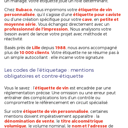
un mariage, votre étiquette joue un rôle déterminant.
Chez
Rubaco
, nous imprimons votre
étiquette de vin
personnalisée
, qu’il s’agisse d’une
étiquette pour caviste
ou d’une création spécifique pour votre
cave
, en
petite et
moyenne série.
Vous échangez directement avec un
professionnel de l’impression.
Nous analysons votre
besoin avant de lancer votre projet avec méthode et
réactivité.
Basés près de
Lille
depuis
1988
, nous avons accompagné
plus de
10 000 clients
. Votre étiquette ne se résume pas à
un simple autocollant : elle incarne votre signature.
Les codes de l’étiquetage : mentions
obligatoires et contre-étiquette
Vous le savez : l’
étiquette de vin
est encadrée par une
réglementation précise. Une omission ou une erreur peut
entraîner des complications lors d’un contrôle ou
compromettre le référencement en circuit spécialisé.
Sur votre
étiquette de vin personnalisée
, certaines
mentions doivent impérativement apparaître : la
dénomination de vente
, le
titre alcoométrique
volumique
, le volume nominal, le
nom et l’adresse
de