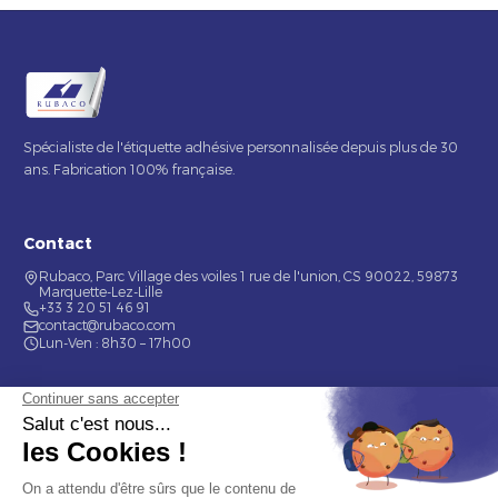
Spécialiste de l'étiquette adhésive personnalisée depuis plus de 30
ans. Fabrication 100% française.
Contact
Rubaco, Parc Village des voiles 1 rue de l'union, CS 90022, 59873
Marquette-Lez-Lille
+33 3 20 51 46 91
contact@rubaco.com
Lun-Ven : 8h30 – 17h00
Nos services
Étiquette alimentaire
Étiquette de bouteilles