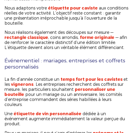
Nous adaptons votre
étiquette pour caviste
aux conditions
réelles de votre activité. L’objectif reste constant : garantir
une présentation irréprochable jusqu’à l’ouverture de la
bouteille.
Nous réalisons également des découpes sur mesure —
rectangle classique
, coins arrondis,
forme originale
— afin
de renforcer le caractère distinctif d’une édition limitée.
L’étiquette devient alors un véritable élément différenciant.
Événementiel : mariages, entreprises et coffrets
personnalisés
La fin d’année constitue un
temps fort pour les cavistes
et
les
vignerons
. Les entreprises recherchent des coffrets sur
mesure, les particuliers souhaitent
personnaliser une
bouteille
pour un mariage ou un anniversaire, les comités
d’entreprise commandent des séries habillées à leurs
couleurs.
Une
étiquette de vin personnalisée
dédiée à un
événement augmente immédiatement la valeur perçue du
produit.
Pour un mariage, il peut s’agir d’intégrer les
prénoms et la