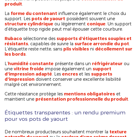
produit
.
La
forme du contenant
influence également le choix du
support. Les
pots de yaourt
possèdent souvent une
structure cylindrique
ou légèrement
conique
. Un support
d’étiquette trop rigide peut mal épouser cette courbure.
Rubaco
sélectionne des
supports d’étiquettes souples et
résistants
, capables de suivre la
surface arrondie du pot
.
L’étiquette reste nette, sans
plis visibles
ni
décollement sur
les bords
.
L’
humidité constante
présente dans un
réfrigérateur
ou
une
vitrine froide
impose également un
support
d’impression adapté
. Les
encres
et les
supports
d’impression
doivent conserver une excellente lisibilité
malgré cet environnement.
Cette résistance protège les
mentions obligatoires
et
maintient une
présentation professionnelle du produit
.
Étiquettes transparentes : un rendu premium
pour vos pots de yaourt
De nombreux producteurs souhaitent montrer la
texture
naturelle du yaourt
ou la
couleur d’une crème dessert
.