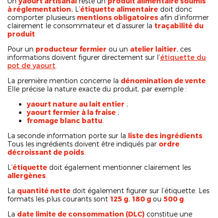
Un
yaourt artisanal
reste un
produit alimentaire soumis
à réglementation.
L’
étiquette alimentaire
doit donc
comporter plusieurs
mentions obligatoires
afin d’informer
clairement le consommateur et d’assurer la
traçabilité du
produit
.
Pour un
producteur fermier
ou un
atelier laitier
, ces
informations doivent figurer directement sur l’
étiquette du
pot de yaourt
.
La première mention concerne la
dénomination de vente
.
Elle précise la nature exacte du produit, par exemple :
yaourt nature au lait entier
;
yaourt fermier à la fraise
;
fromage blanc battu
.
La seconde information porte sur la
liste des ingrédients
.
Tous les ingrédients doivent être indiqués par
ordre
décroissant de poids
.
L’
étiquette
doit également mentionner clairement les
allergènes
.
La
quantité nette
doit également figurer sur l’étiquette. Les
formats les plus courants sont
125 g
,
180 g
ou
500 g
.
La
date limite de consommation (DLC)
constitue une