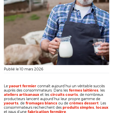
Publié le 10 mars 2026
Le
yaourt fermier
connaît aujourd’hui un véritable succès
auprès des consommateurs. Dans les
fermes laitières
, les
ateliers artisanaux
et les
circuits courts
, de nombreux
producteurs lancent aujourd’hui leur propre gamme de
yaourts
, de
fromages blancs
ou de
crèmes dessert
. Les
consommateurs recherchent des
produits simples
,
locaux
et issus d’une
fabrication fermière
.