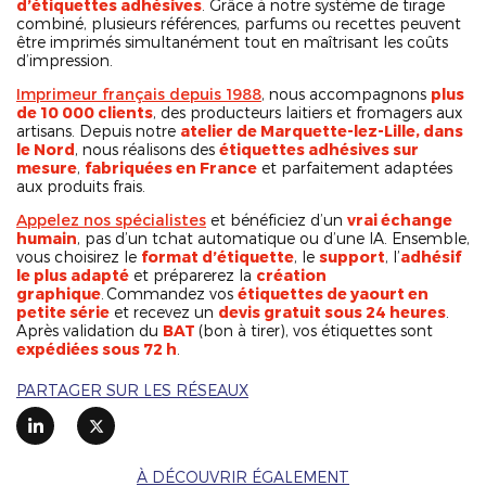
d’étiquettes adhésives
. Grâce à notre système de tirage
combiné, plusieurs références, parfums ou recettes peuvent
être imprimés simultanément tout en maîtrisant les coûts
d’impression.
Imprimeur français depuis 1988
, nous accompagnons
plus
de 10 000 clients
, des producteurs laitiers et fromagers aux
artisans. Depuis notre
atelier de Marquette-lez-Lille, dans
le Nord
, nous réalisons des
étiquettes adhésives sur
mesure
,
fabriquées en France
et parfaitement adaptées
aux produits frais.
Appelez nos spécialistes
et bénéficiez d’un
vrai échange
humain
, pas d’un tchat automatique ou d’une IA. Ensemble,
vous choisirez le
format d’étiquette
, le
support
, l’
adhésif
le plus adapté
et préparerez la
création
graphique
. Commandez vos
étiquettes de yaourt en
petite série
et recevez un
devis gratuit sous 24 heures
.
Après validation du
BAT
(bon à tirer), vos étiquettes sont
expédiées sous 72 h
.
PARTAGER SUR LES RÉSEAUX
À DÉCOUVRIR ÉGALEMENT