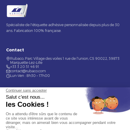
Spécialiste de l'étiquette adhésive personnalisée depuis plus de 30
ans. Fabrication 100% française.
Contact
Rubaco, Parc Village des voiles 1 rue de l'union, CS 90022, 59873
Marquette-Lez-Lille
+33 3 20 51 46 91
contact@rubaco.com
Lun-Ven : 8h30 – 17h00
Nos services
Étiquette alimentaire
Étiquette de bouteilles
Informations
Mentions légales
À propos