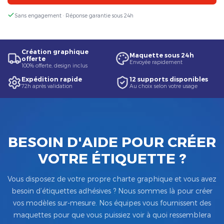
Sans engagement · Réponse garantie sous 24h
Création graphique
Maquette sous 24h
offerte
Envoyée rapidement
100% offerte, design inclus
Expédition rapide
12 supports disponibles
72h après validation
Au choix selon votre usage
BESOIN D'AIDE POUR CRÉER
VOTRE ÉTIQUETTE ?
Vous disposez de votre propre charte graphique et vous avez
besoin d’étiquettes adhésives ? Nous sommes là pour créer
vos modèles sur-mesure. Nos équipes vous fournissent des
maquettes pour que vous puissiez voir à quoi ressemblera