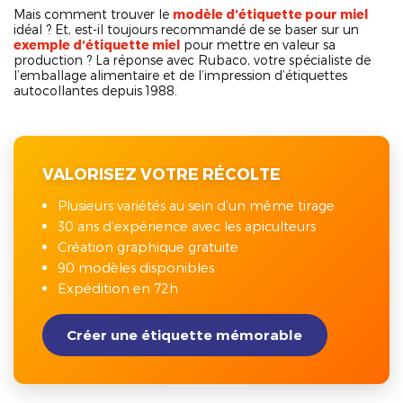
Mais comment trouver le
modèle d’étiquette pour miel
idéal ? Et, est-il toujours recommandé de se baser sur un
exemple d’étiquette miel
pour mettre en valeur sa
production ? La réponse avec Rubaco, votre spécialiste de
l’emballage alimentaire et de l’impression d’étiquettes
autocollantes depuis 1988.
VALORISEZ VOTRE RÉCOLTE
Plusieurs variétés au sein d’un même tirage
30 ans d’expérience avec les apiculteurs
Création graphique gratuite
90 modèles disponibles
Expédition en 72h
Créer une étiquette mémorable