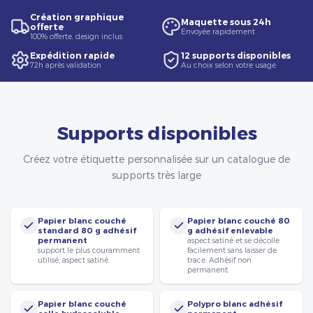
Création graphique
Maquette sous 24h
offerte
Envoyée rapidement
100% offerte, design inclus
Expédition rapide
12 supports disponibles
72h après validation
Au choix selon votre usage
Supports disponibles
Créez votre étiquette personnalisée sur un catalogue de
supports très large
Papier blanc couché
Papier blanc couché 80
standard 80 g adhésif
g adhésif enlevable
permanent
aspect satiné et se décolle
support le plus couramment
facilement sans laisser de
utilisé, aspect satiné.
trace. Adhésif non
permanent.
Papier blanc couché
Polypro blanc adhésif