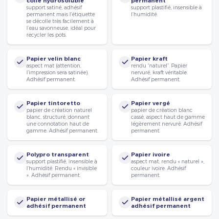
colle hydrosoluble
permanent
support satiné, adhésif
support plastifié, insensible à
permanent mais l’étiquette
l’humidité.
se décolle très facilement à
l’eau savonneuse, idéal pour
recycler les pots.
Papier velin blanc
Papier kraft
aspect mat (attention,
rendu “naturel”. Papier
l’impression sera satinée).
nervuré, kraft véritable.
Adhésif permanent.
Adhésif permanent.
Papier tintoretto
Papier vergé
papier de création naturel
papier de création blanc
blanc, structuré, donnant
cassé, aspect haut de gamme
une connotation haut de
légèrement nervuré. Adhésif
gamme. Adhésif permanent.
permanent.
Polypro transparent
Papier ivoire
support plastifié, insensible à
aspect mat, rendu « naturel »,
l’humidité. Rendu « invisible
couleur ivoire. Adhésif
». Adhésif permanent.
permanent.
Papier métallisé or
Papier métallisé argent
adhésif permanent
adhésif permanent