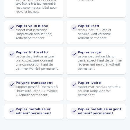
se décolle très facilement à
l’eau savonneuse, idéal pour
recycler les pots.
Papier velin blanc
Papier kraft
aspect mat (attention,
rendu “naturel”. Papier
l’impression sera satinée).
nervuré, kraft véritable.
Adhésif permanent.
Adhésif permanent.
Papier tintoretto
Papier vergé
papier de création naturel
papier de création blanc
blanc, structuré, donnant
cassé, aspect haut de gamme
une connotation haut de
légèrement nervuré. Adhésif
gamme. Adhésif permanent.
permanent.
Polypro transparent
Papier ivoire
support plastifié, insensible à
aspect mat, rendu « naturel »,
l’humidité. Rendu « invisible
couleur ivoire. Adhésif
». Adhésif permanent.
permanent.
Papier métallisé or
Papier métallisé argent
adhésif permanent
adhésif permanent