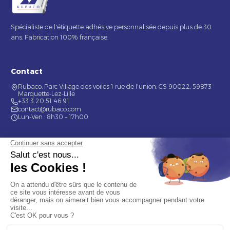
Spécialiste de l'étiquette adhésive personnalisée depuis plus de 30
ans. Fabrication 100% française.
Contact
Rubaco, Parc Village des voiles 1 rue de l'union, CS 90022, 59873
Marquette-Lez-Lille
+33 3 20 51 46 91
contact@rubaco.com
Lun-Ven : 8h30 – 17h00
Nos services
Étiquette alimentaire
Étiquette de bouteilles
Informations
Mentions légales
À propos
Nous contacter