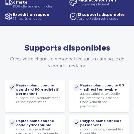
Maquette sous 24h
offerte
Envoyée rapidement
100% offerte, design inclus
Expédition rapide
12 supports disponibles
72h après validation
Au choix selon votre usage
Supports disponibles
Créez votre étiquette personnalisée sur un catalogue de
supports très large
Papier blanc couché
Papier blanc couché 80
standard 80 g adhésif
g adhésif enlevable
permanent
aspect satiné et se décolle
support le plus couramment
facilement sans laisser de
utilisé, aspect satiné.
trace. Adhésif non
permanent.
Papier blanc couché
Polypro blanc adhésif
colle hydrosoluble
permanent
support satiné, adhésif
support plastifié, insensible à
permanent mais l’étiquette
l’humidité.