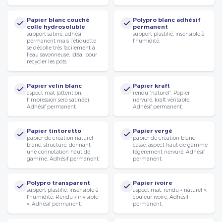
Papier blanc couché
Polypro blanc adhésif
colle hydrosoluble
permanent
support satiné, adhésif
support plastifié, insensible à
permanent mais l’étiquette
l’humidité.
se décolle très facilement à
l’eau savonneuse, idéal pour
recycler les pots.
Papier velin blanc
Papier kraft
aspect mat (attention,
rendu “naturel”. Papier
l’impression sera satinée).
nervuré, kraft véritable.
Adhésif permanent.
Adhésif permanent.
Papier tintoretto
Papier vergé
papier de création naturel
papier de création blanc
blanc, structuré, donnant
cassé, aspect haut de gamme
une connotation haut de
légèrement nervuré. Adhésif
gamme. Adhésif permanent.
permanent.
Polypro transparent
Papier ivoire
support plastifié, insensible à
aspect mat, rendu « naturel »,
l’humidité. Rendu « invisible
couleur ivoire. Adhésif
». Adhésif permanent.
permanent.