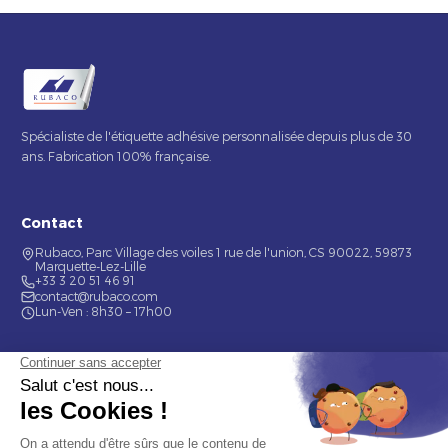
Spécialiste de l'étiquette adhésive personnalisée depuis plus de 30
ans. Fabrication 100% française.
Contact
Rubaco, Parc Village des voiles 1 rue de l'union, CS 90022, 59873
Marquette-Lez-Lille
+33 3 20 51 46 91
contact@rubaco.com
Lun-Ven : 8h30 – 17h00
Nos services
Étiquette alimentaire
Étiquette de bouteilles