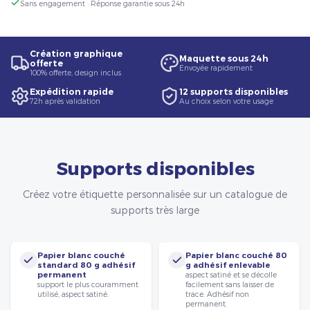
Sans engagement · Réponse garantie sous 24h
Création graphique
Maquette sous 24h
offerte
Envoyée rapidement
100% offerte, design inclus
Expédition rapide
12 supports disponibles
72h après validation
Au choix selon votre usage
Supports disponibles
Créez votre étiquette personnalisée sur un catalogue de
supports très large
Papier blanc couché
Papier blanc couché 80
standard 80 g adhésif
g adhésif enlevable
permanent
aspect satiné et se décolle
support le plus couramment
facilement sans laisser de
utilisé, aspect satiné.
trace. Adhésif non
permanent.