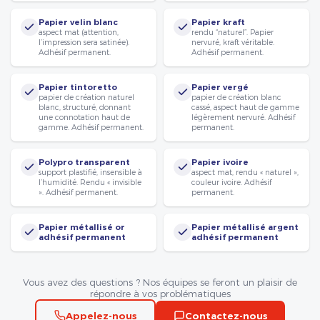
Papier velin blanc
Papier kraft
aspect mat (attention,
rendu “naturel”. Papier
l’impression sera satinée).
nervuré, kraft véritable.
Adhésif permanent.
Adhésif permanent.
Papier tintoretto
Papier vergé
papier de création naturel
papier de création blanc
blanc, structuré, donnant
cassé, aspect haut de gamme
une connotation haut de
légèrement nervuré. Adhésif
gamme. Adhésif permanent.
permanent.
Polypro transparent
Papier ivoire
support plastifié, insensible à
aspect mat, rendu « naturel »,
l’humidité. Rendu « invisible
couleur ivoire. Adhésif
». Adhésif permanent.
permanent.
Papier métallisé or
Papier métallisé argent
adhésif permanent
adhésif permanent
Vous avez des questions ? Nos équipes se feront un plaisir de
répondre à vos problématiques
Appelez-nous
Contactez-nous