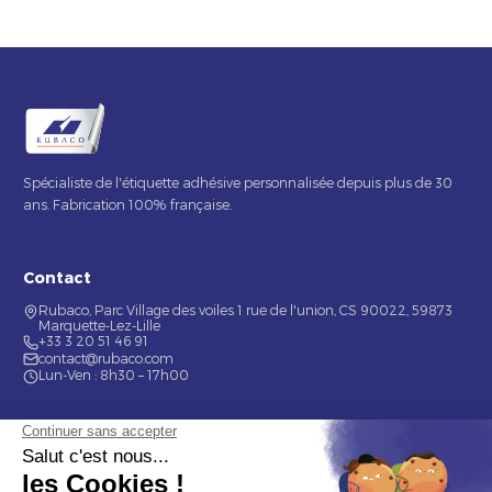
Spécialiste de l'étiquette adhésive personnalisée depuis plus de 30
ans. Fabrication 100% française.
Contact
Rubaco, Parc Village des voiles 1 rue de l'union, CS 90022, 59873
Marquette-Lez-Lille
+33 3 20 51 46 91
contact@rubaco.com
Lun-Ven : 8h30 – 17h00
Nos services
Étiquette alimentaire
Étiquette de bouteilles