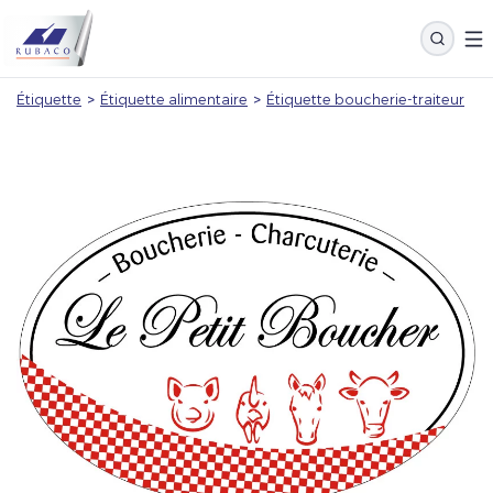
Étiquette
>
Étiquette alimentaire
>
Étiquette boucherie-traiteur