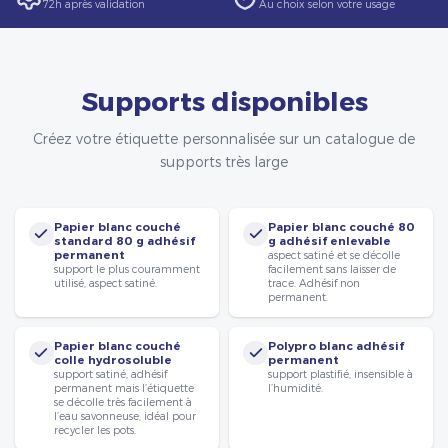
72h après validation
Au choix selon votre usage
Supports disponibles
Créez votre étiquette personnalisée sur un catalogue de
supports très large
Papier blanc couché
Papier blanc couché 80
standard 80 g adhésif
g adhésif enlevable
permanent
aspect satiné et se décolle
support le plus couramment
facilement sans laisser de
utilisé, aspect satiné.
trace. Adhésif non
permanent.
Papier blanc couché
Polypro blanc adhésif
colle hydrosoluble
permanent
support satiné, adhésif
support plastifié, insensible à
permanent mais l’étiquette
l’humidité.
se décolle très facilement à
l’eau savonneuse, idéal pour
recycler les pots.