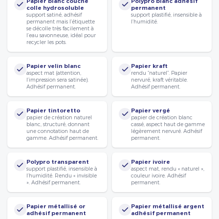
Papier blanc couché
Polypro blanc adhésif
colle hydrosoluble
permanent
support satiné, adhésif
support plastifié, insensible à
permanent mais l’étiquette
l’humidité.
se décolle très facilement à
l’eau savonneuse, idéal pour
recycler les pots.
Papier velin blanc
Papier kraft
aspect mat (attention,
rendu “naturel”. Papier
l’impression sera satinée).
nervuré, kraft véritable.
Adhésif permanent.
Adhésif permanent.
Papier tintoretto
Papier vergé
papier de création naturel
papier de création blanc
blanc, structuré, donnant
cassé, aspect haut de gamme
une connotation haut de
légèrement nervuré. Adhésif
gamme. Adhésif permanent.
permanent.
Polypro transparent
Papier ivoire
support plastifié, insensible à
aspect mat, rendu « naturel »,
l’humidité. Rendu « invisible
couleur ivoire. Adhésif
». Adhésif permanent.
permanent.
Papier métallisé or
Papier métallisé argent
adhésif permanent
adhésif permanent