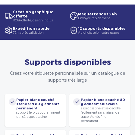
Création graphique
Maquette sous 24h
offerte
Envoyée rapidement
100% offerte, design inclus
Expédition rapide
12 supports disponibles
72h après validation
Au choix selon votre usage
Supports disponibles
Créez votre étiquette personnalisée sur un catalogue de
supports très large
Papier blanc couché
Papier blanc couché 80
standard 80 g adhésif
g adhésif enlevable
permanent
aspect satiné et se décolle
support le plus couramment
facilement sans laisser de
utilisé, aspect satiné.
trace. Adhésif non
permanent.