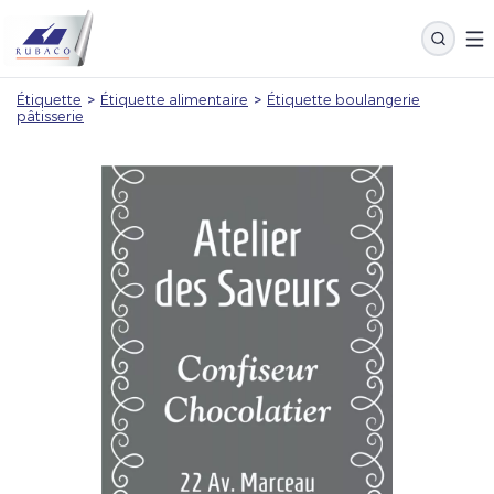
Étiquette
>
Étiquette alimentaire
>
Étiquette boulangerie
pâtisserie