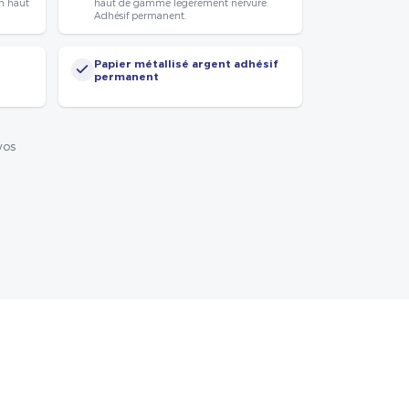
n haut
haut de gamme légèrement nervuré.
Adhésif permanent.
Papier métallisé argent adhésif
permanent
vos