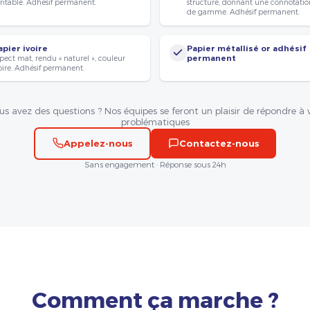
ritable. Adhésif permanent.
structuré, donnant une connotatio
de gamme. Adhésif permanent.
apier ivoire
Papier métallisé or adhésif
pect mat, rendu « naturel », couleur
permanent
oire. Adhésif permanent.
us avez des questions ? Nos équipes se feront un plaisir de répondre à 
problématiques
Appelez-nous
Contactez-nous
Sans engagement · Réponse sous 24h
Comment ça marche ?