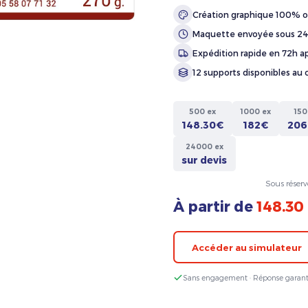
Création graphique 100% o
Maquette envoyée sous 2
Expédition rapide en 72h ap
12 supports disponibles au 
500 ex
1000 ex
150
148.30€
182€
206
24000 ex
sur devis
Sous réserv
À partir de
148.30
Accéder au simulateur
Sans engagement · Réponse garant