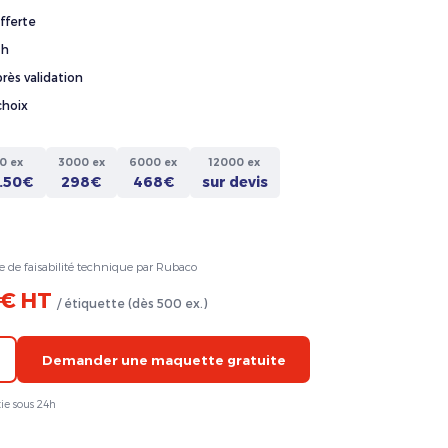
fferte
4h
rès validation
choix
0 ex
3000 ex
6000 ex
12000 ex
.50€
298€
468€
sur devis
e de faisabilité technique par Rubaco
 € HT
/ étiquette (dès 500 ex.)
Demander une maquette gratuite
ie sous 24h