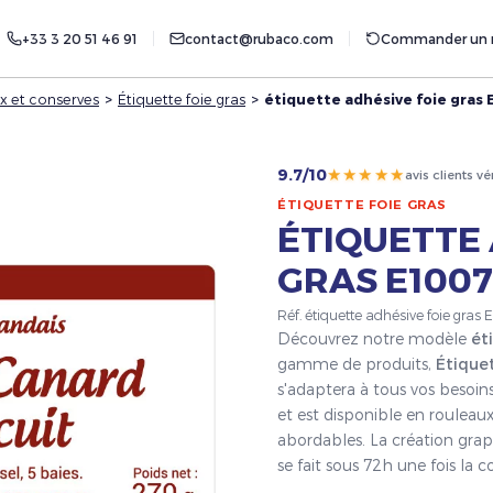
+33 3 20 51 46 91
contact@rubaco.com
Commander un r
x et conserves
>
Étiquette foie gras
>
étiquette adhésive foie gras
★★★★★
9.7/10
avis clients vé
ÉTIQUETTE FOIE GRAS
ÉTIQUETTE 
GRAS E1007
Réf. étiquette adhésive foie gras
Découvrez notre modèle
ét
gamme de produits,
Étiquet
s'adaptera à tous vos besoin
et est disponible en rouleaux
abordables. La création grap
se fait sous 72h une fois l