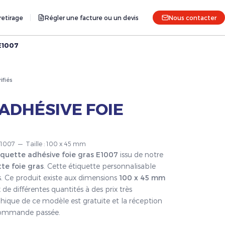
etirage
Régler une facture ou un devis
Nous contacter
 E1007
rifiés
ADHÉSIVE FOIE
 E1007 — Taille : 100 x 45 mm
iquette adhésive foie gras E1007
issu de notre
te foie gras
. Cette étiquette personnalisable
s. Ce produit existe aux dimensions
100 x 45 mm
 de différentes quantités à des prix très
hique de ce modèle est gratuite et la réception
a commande passée.