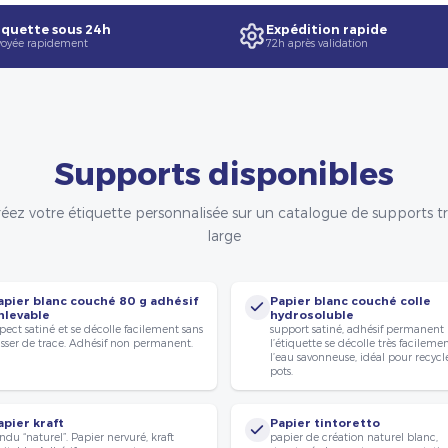
quette sous 24h
Expédition rapide
oyée rapidement
72h après validation
Supports disponibles
éez votre étiquette personnalisée sur un catalogue de supports t
large
apier blanc couché 80 g adhésif
Papier blanc couché colle
nlevable
hydrosoluble
pect satiné et se décolle facilement sans
support satiné, adhésif permanent
isser de trace. Adhésif non permanent.
l’étiquette se décolle très facileme
l’eau savonneuse, idéal pour recycle
pots.
apier kraft
Papier tintoretto
ndu “naturel”. Papier nervuré, kraft
papier de création naturel blanc,