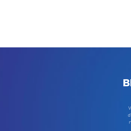
B
V
d
m