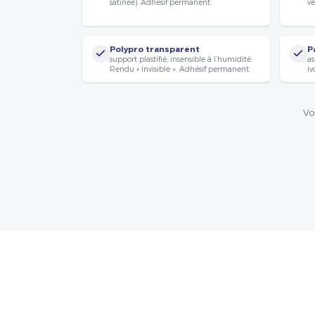
satinée). Adhésif permanent.
vé
Polypro transparent
P
support plastifié, insensible à l’humidité.
as
Rendu « invisible ». Adhésif permanent.
iv
Vo