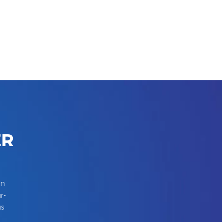
ER
in
r-
us