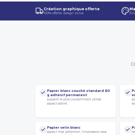
Création graphique offerte
Ma
100% offerte, design inclus
Env
Cr
Papier blanc couché standard 80
P
g adhésif permanent
e
support le plus couramment utilisé,
as
aspect satiné.
la
Papier velin blanc
P
aspect mat (attention, l’impression sera
re