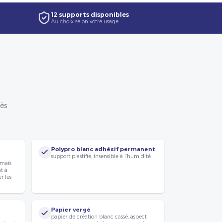
12 supports disponibles
Au choix selon votre usage
rès
Polypro blanc adhésif permanent
support plastifié, insensible à l’humidité.
 mais
nt à
r les
Papier vergé
papier de création blanc cassé, aspect