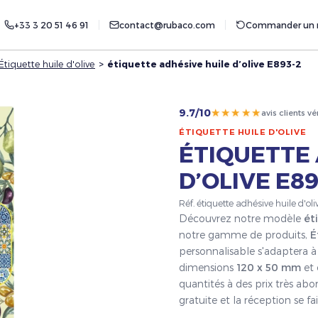
+33 3 20 51 46 91
contact@rubaco.com
Commander un r
Étiquette huile d'olive
>
étiquette adhésive huile d’olive E893-2
★★★★★
9.7/10
avis clients vé
ÉTIQUETTE HUILE D'OLIVE
ÉTIQUETTE 
D’OLIVE E89
Réf. étiquette adhésive huile d'o
Découvrez notre modèle
ét
notre gamme de produits,
É
personnalisable s'adaptera à 
dimensions
120 x 50 mm
et 
quantités à des prix très ab
gratuite et la réception se 