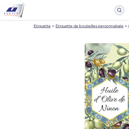
Étiquette
>
Étiquette de bouteilles personnalisée
>