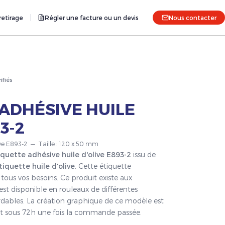
etirage
Régler une facture ou un devis
Nous contacter
rifiés
ADHÉSIVE HUILE
3-2
live E893-2 — Taille : 120 x 50 mm
iquette adhésive huile d'olive E893-2
issu de
tiquette huile d'olive
. Cette étiquette
tous vos besoins. Ce produit existe aux
est disponible en rouleaux de différentes
ordables. La création graphique de ce modèle est
fait sous 72h une fois la commande passée.