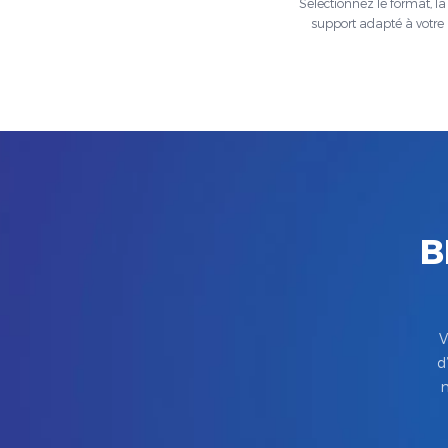
Sélectionnez le format, la t
support adapté à votre 
B
V
d
m