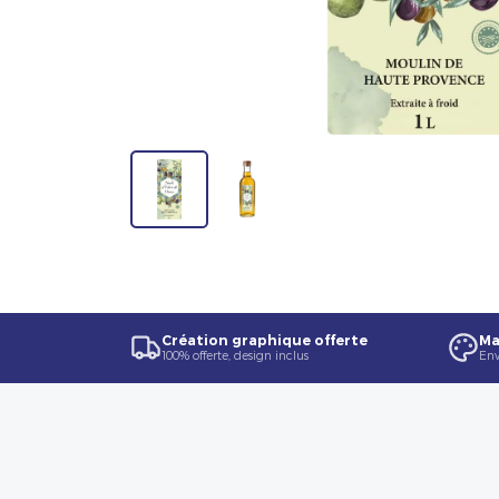
Création graphique offerte
Ma
100% offerte, design inclus
Env