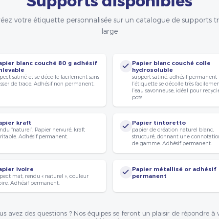
éez votre étiquette personnalisée sur un catalogue de supports t
large
apier blanc couché 80 g adhésif
Papier blanc couché colle
nlevable
hydrosoluble
pect satiné et se décolle facilement sans
support satiné, adhésif permanent
isser de trace. Adhésif non permanent.
l’étiquette se décolle très facileme
l’eau savonneuse, idéal pour recycle
pots.
apier kraft
Papier tintoretto
ndu “naturel”. Papier nervuré, kraft
papier de création naturel blanc,
ritable. Adhésif permanent.
structuré, donnant une connotatio
de gamme. Adhésif permanent.
apier ivoire
Papier métallisé or adhésif
pect mat, rendu « naturel », couleur
permanent
oire. Adhésif permanent.
us avez des questions ? Nos équipes se feront un plaisir de répondre à 