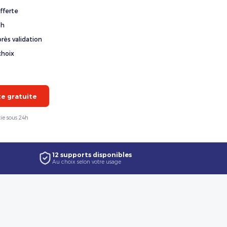
fferte
4h
rès validation
choix
 gratuite
ie sous 24h
12 supports disponibles
Au choix selon votre usage