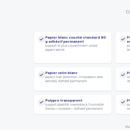
Cr
Papier blanc couché standard 80
P
g adhésif permanent
e
support le plus couramment utilisé,
as
aspect satiné.
la
Papier velin blanc
P
aspect mat (attention, l’impression sera
re
satinée). Adhésif permanent.
vé
Polypro transparent
P
support plastifié, insensible à l’humidité.
as
Rendu « invisible ». Adhésif permanent.
iv
Vo