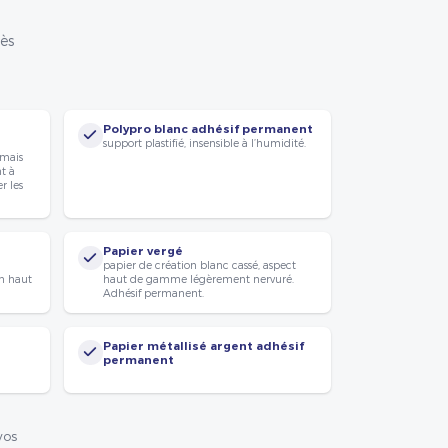
rès
Polypro blanc adhésif permanent
support plastifié, insensible à l’humidité.
 mais
nt à
r les
Papier vergé
papier de création blanc cassé, aspect
n haut
haut de gamme légèrement nervuré.
Adhésif permanent.
Papier métallisé argent adhésif
permanent
vos