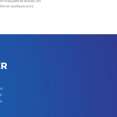
tre maquette et recevez vos
ttes en quelques jours.
ER
in
r-
us