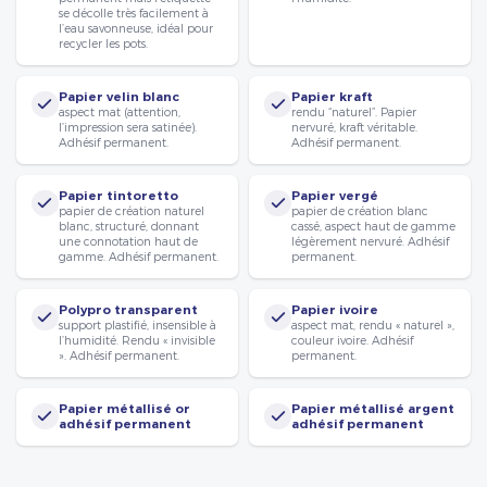
se décolle très facilement à
l’eau savonneuse, idéal pour
recycler les pots.
Papier velin blanc
Papier kraft
aspect mat (attention,
rendu “naturel”. Papier
l’impression sera satinée).
nervuré, kraft véritable.
Adhésif permanent.
Adhésif permanent.
Papier tintoretto
Papier vergé
papier de création naturel
papier de création blanc
blanc, structuré, donnant
cassé, aspect haut de gamme
une connotation haut de
légèrement nervuré. Adhésif
gamme. Adhésif permanent.
permanent.
Polypro transparent
Papier ivoire
support plastifié, insensible à
aspect mat, rendu « naturel »,
l’humidité. Rendu « invisible
couleur ivoire. Adhésif
». Adhésif permanent.
permanent.
Papier métallisé or
Papier métallisé argent
adhésif permanent
adhésif permanent