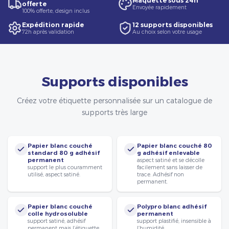
Maquette sous 24h
offerte
Envoyée rapidement
100% offerte, design inclus
Expédition rapide
12 supports disponibles
72h après validation
Au choix selon votre usage
Supports disponibles
Créez votre étiquette personnalisée sur un catalogue de
supports très large
Papier blanc couché
Papier blanc couché 80
standard 80 g adhésif
g adhésif enlevable
permanent
aspect satiné et se décolle
support le plus couramment
facilement sans laisser de
utilisé, aspect satiné.
trace. Adhésif non
permanent.
Papier blanc couché
Polypro blanc adhésif
colle hydrosoluble
permanent
support satiné, adhésif
support plastifié, insensible à
permanent mais l’étiquette
l’humidité.