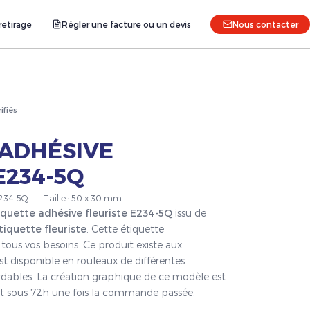
etirage
Régler une facture ou un devis
Nous contacter
rifiés
 ADHÉSIVE
E234-5Q
 E234-5Q — Taille : 50 x 30 mm
iquette adhésive fleuriste E234-5Q
issu de
tiquette fleuriste
. Cette étiquette
tous vos besoins. Ce produit existe aux
st disponible en rouleaux de différentes
ordables. La création graphique de ce modèle est
fait sous 72h une fois la commande passée.