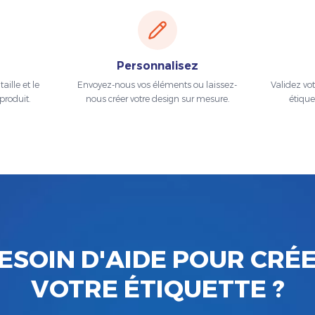
Personnalisez
aille et le
Envoyez-nous vos éléments ou laissez-
Validez vo
produit.
nous créer votre design sur mesure.
étique
ESOIN D'AIDE POUR CRÉ
VOTRE ÉTIQUETTE ?