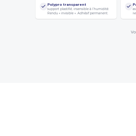
Polypro transparent
P
support plastifié, insensible à l’humidité.
as
Rendu « invisible ». Adhésif permanent.
iv
Vo