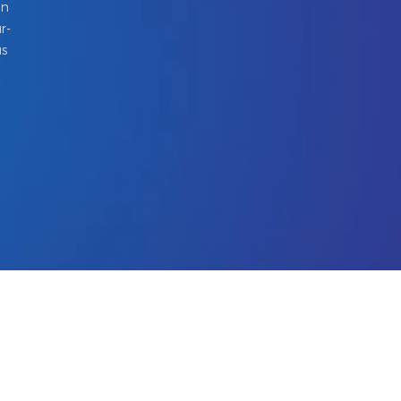
in
r-
us