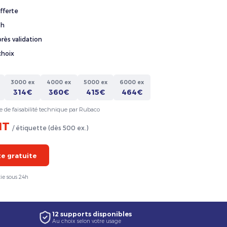
fferte
4h
rès validation
choix
3000 ex
4000 ex
5000 ex
6000 ex
314€
360€
415€
464€
e de faisabilité technique par Rubaco
HT
/ étiquette (dès 500 ex.)
 gratuite
ie sous 24h
12 supports disponibles
Au choix selon votre usage