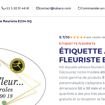
+33 3 20 51 46 91
contact@rubaco.com
Commander un r
e fleuriste E234-5Q
★★★★★
9.7/10
avis clients vé
ÉTIQUETTE FLEURISTE
ÉTIQUETTE
FLEURISTE 
Réf. étiquette adhésive fleuriste
Découvrez notre modèle
ét
notre gamme de produits,
É
personnalisable s'adaptera à 
dimensions
50 x 30 mm
et e
quantités à des prix très ab
gratuite et la réception se 