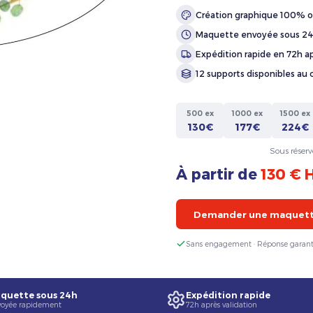
Création graphique 100% o
Maquette envoyée sous 2
Expédition rapide en 72h ap
12 supports disponibles au 
500 ex
1000 ex
1500 ex
130€
177€
224€
Sous réserv
À partir de
130 € 
Demander une maquette
Sans engagement · Réponse garant
quette sous 24h
Expédition rapide
oyée rapidement
72h après validation