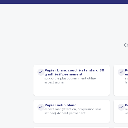
Cr
Papier blanc couché standard 80
P
g adhésif permanent
e
support le plus couramment utilisé,
as
aspect satiné.
la
Papier velin blanc
P
aspect mat (attention, l’impression sera
re
satinée). Adhésif permanent.
vé