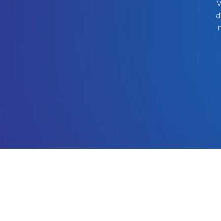
V
d
m