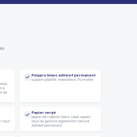
rès
Polypro blanc adhésif permanent
support plastifié, insensible à l’humidité.
 mais
nt à
r les
Papier vergé
papier de création blanc cassé, aspect
n haut
haut de gamme légèrement nervuré.
Adhésif permanent.