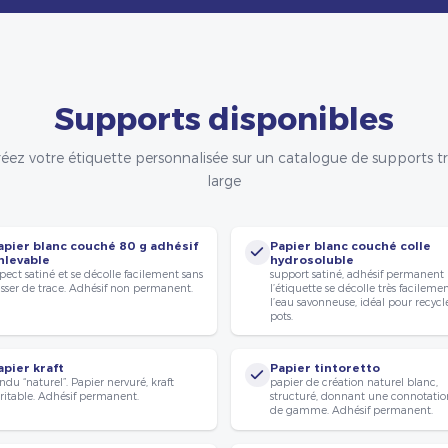
Supports disponibles
éez votre étiquette personnalisée sur un catalogue de supports t
large
apier blanc couché 80 g adhésif
Papier blanc couché colle
nlevable
hydrosoluble
pect satiné et se décolle facilement sans
support satiné, adhésif permanent
isser de trace. Adhésif non permanent.
l’étiquette se décolle très facileme
l’eau savonneuse, idéal pour recycle
pots.
apier kraft
Papier tintoretto
ndu “naturel”. Papier nervuré, kraft
papier de création naturel blanc,
ritable. Adhésif permanent.
structuré, donnant une connotatio
de gamme. Adhésif permanent.