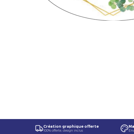
Création graphique offerte
Ma
100% offerte, design inclus
Env