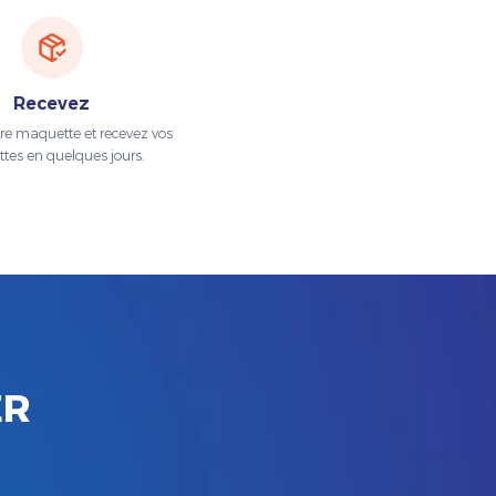
Recevez
tre maquette et recevez vos
ttes en quelques jours.
ER