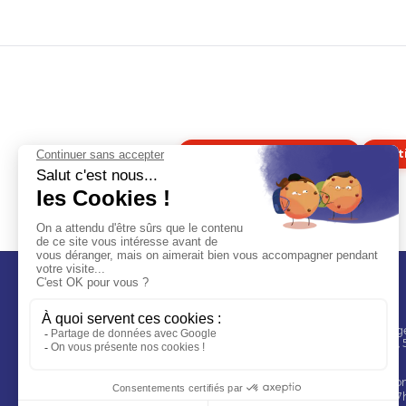
Étiquette alimentaire
Ét
Contact
Rubaco, Parc Village
l'union, CS 90022,
Lille
Spécialiste de l'étiquette adhésive
+33 3 20 51 46 91
personnalisée depuis plus de 30 ans.
contact@rubaco.c
Lun-Ven : 8h30 – 1
Fabrication 100% française.