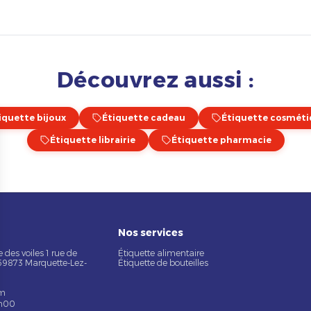
Découvrez aussi :
iquette bijoux
Étiquette cadeau
Étiquette cosmét
Étiquette librairie
Étiquette pharmacie
Nos services
 des voiles 1 rue de
Étiquette alimentaire
 59873 Marquette-Lez-
Étiquette de bouteilles
om
7h00