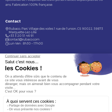
ans. Fabrication 100% française.
Contact
Rubaco, Parc Village des voiles 1 rue de l'union, CS 90022, 59873
Marquette-Lez-Lille
+33 3 20 51 46 91
contact@rubaco.com
Lun-Ven : 8h30 – 17h00
Nos services
Étiquette alimentaire
Étiquette de bouteilles
Informations
Mentions légales
À propos
Nous contacter