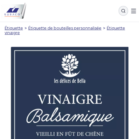
Étiquette
>
Étiquette de bouteilles personnalisée
>
Étiquette
vinaigre