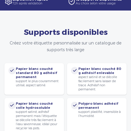
72h après validation
Au choix selon votre usage
Supports disponibles
Créez votre étiquette personnalisée sur un catalogue de
supports très large
Papier blanc couché
Papier blanc couché 80
standard 80 g adhésif
g adhésif enlevable
permanent
aspect satiné et se décolle
support le plus couramment
facilement sans laisser de
utilisé, aspect satiné.
trace. Adhésif non
permanent.
Papier blanc couché
Polypro blanc adhésif
colle hydrosoluble
permanent
support satiné, adhésif
support plastifié, insensible à
permanent mais l’étiquette
l’humidité.
se décolle très facilement à
l’eau savonneuse, idéal pour
recycler les pots.