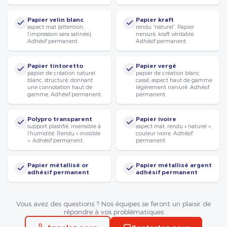
Papier velin blanc
Papier kraft
aspect mat (attention,
rendu “naturel”. Papier
l’impression sera satinée).
nervuré, kraft véritable.
Adhésif permanent.
Adhésif permanent.
Papier tintoretto
Papier vergé
papier de création naturel
papier de création blanc
blanc, structuré, donnant
cassé, aspect haut de gamme
une connotation haut de
légèrement nervuré. Adhésif
gamme. Adhésif permanent.
permanent.
Polypro transparent
Papier ivoire
support plastifié, insensible à
aspect mat, rendu « naturel »,
l’humidité. Rendu « invisible
couleur ivoire. Adhésif
». Adhésif permanent.
permanent.
Papier métallisé or
Papier métallisé argent
adhésif permanent
adhésif permanent
Vous avez des questions ? Nos équipes se feront un plaisir de
répondre à vos problématiques