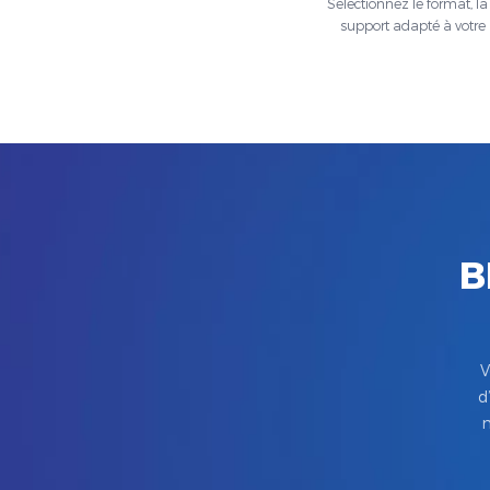
Sélectionnez le format, la t
support adapté à votre 
B
V
d
m