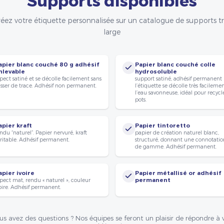
éez votre étiquette personnalisée sur un catalogue de supports t
large
apier blanc couché 80 g adhésif
Papier blanc couché colle
nlevable
hydrosoluble
pect satiné et se décolle facilement sans
support satiné, adhésif permanent
isser de trace. Adhésif non permanent.
l’étiquette se décolle très facileme
l’eau savonneuse, idéal pour recycle
pots.
apier kraft
Papier tintoretto
ndu “naturel”. Papier nervuré, kraft
papier de création naturel blanc,
ritable. Adhésif permanent.
structuré, donnant une connotatio
de gamme. Adhésif permanent.
apier ivoire
Papier métallisé or adhésif
pect mat, rendu « naturel », couleur
permanent
oire. Adhésif permanent.
us avez des questions ? Nos équipes se feront un plaisir de répondre à 