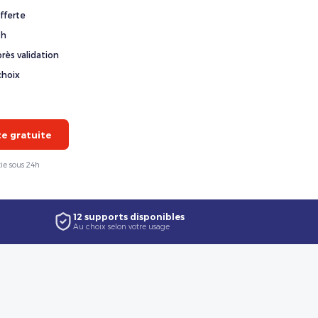
fferte
4h
rès validation
choix
 gratuite
ie sous 24h
12 supports disponibles
Au choix selon votre usage