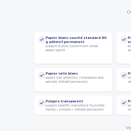
Cr
Papier blanc couché standard 80
P
g adhésif permanent
e
support le plus couramment utilisé,
as
aspect satiné.
la
Papier velin blanc
P
aspect mat (attention, l’impression sera
re
satinée). Adhésif permanent.
vé
Polypro transparent
P
support plastifié, insensible à l’humidité.
as
Rendu « invisible ». Adhésif permanent.
iv
Vo