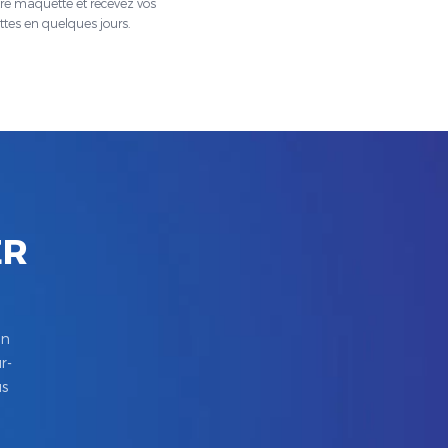
tre maquette et recevez vos
ttes en quelques jours.
ER
in
r-
us