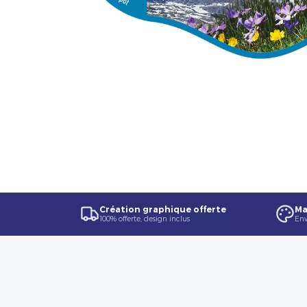
Création graphique offerte
Ma
100% offerte, design inclus
Env