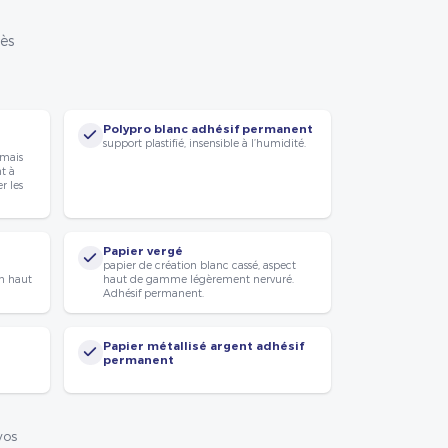
rès
Polypro blanc adhésif permanent
support plastifié, insensible à l’humidité.
 mais
nt à
r les
Papier vergé
papier de création blanc cassé, aspect
n haut
haut de gamme légèrement nervuré.
Adhésif permanent.
Papier métallisé argent adhésif
permanent
vos