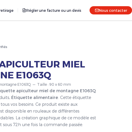
etirage
Régler une facture ou un devis
Nous contacter
rifiés
APICULTEUR MIEL
NE E1063Q
de montagne E1063Q — Taille : 90 x 60 mm
iquette apiculteur miel de montagne E1063Q
duits,
Étiquette alimentaire
. Cette étiquette
tous vos besoins. Ce produit existe aux
st disponible en rouleaux de différentes
ordables. La création graphique de ce modèle est
fait sous 72h une fois la commande passée.