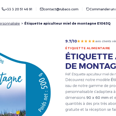
+33 3 20 51 46 91
contact@rubaco.com
Commander un r
ersonnalisée
>
Étiquette apiculteur miel de montagne E1063Q
★★★★★
9.7/10
avis clients vé
ÉTIQUETTE ALIMENTAIRE
ÉTIQUETTE 
DE MONTAG
Réf. Étiquette apiculteur miel 
Découvrez notre modèle
Ét
issu de notre gamme de pro
personnalisable s'adaptera à 
dimensions
90 x 60 mm
et e
quantités à des prix très ab
gratuite et la réception se 