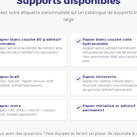
éez votre étiquette personnalisée sur un catalogue de supports t
large
apier blanc couché 80 g adhésif
Papier blanc couché colle
nlevable
hydrosoluble
pect satiné et se décolle facilement sans
support satiné, adhésif permanent
isser de trace. Adhésif non permanent.
l’étiquette se décolle très facileme
l’eau savonneuse, idéal pour recycle
pots.
apier kraft
Papier tintoretto
ndu “naturel”. Papier nervuré, kraft
papier de création naturel blanc,
ritable. Adhésif permanent.
structuré, donnant une connotatio
de gamme. Adhésif permanent.
apier ivoire
Papier métallisé or adhésif
pect mat, rendu « naturel », couleur
permanent
oire. Adhésif permanent.
us avez des questions ? Nos équipes se feront un plaisir de répondre à 