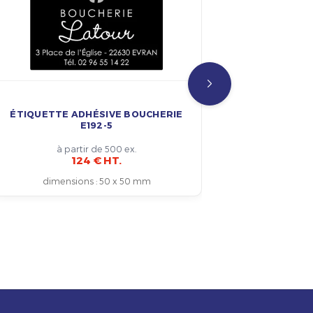
ÉTIQUETTE ADHÉSIVE BOUCHERIE
ÉTI
E192-5
PERSONN
à partir de 500 ex.
124 € HT.
dimensions
:
50 x 50 mm
dime