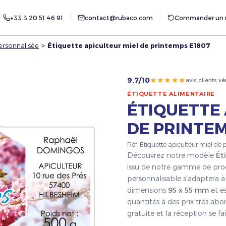
+33 3 20 51 46 91
contact@rubaco.com
Commander un r
ersonnalisée
>
Étiquette apiculteur miel de printemps E1807
★★★★★
9.7/10
avis clients vé
ÉTIQUETTE ALIMENTAIRE
ÉTIQUETTE 
DE PRINTEM
Réf. Étiquette apiculteur miel d
Découvrez notre modèle
Ét
issu de notre gamme de pro
personnalisable s'adaptera à 
dimensions
95 x 55 mm
et es
quantités à des prix très ab
gratuite et la réception se 