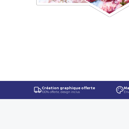
Création graphique offerte
Ma
100% offerte, design inclus
Env