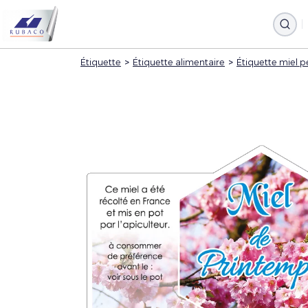
Étiquette
>
Étiquette alimentaire
>
Étiquette miel p