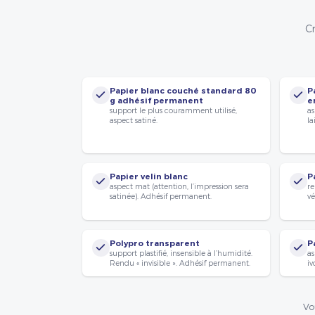
Cr
Papier blanc couché standard 80
P
g adhésif permanent
e
support le plus couramment utilisé,
as
aspect satiné.
la
Papier velin blanc
P
aspect mat (attention, l’impression sera
re
satinée). Adhésif permanent.
vé
Polypro transparent
P
support plastifié, insensible à l’humidité.
as
Rendu « invisible ». Adhésif permanent.
iv
Vo