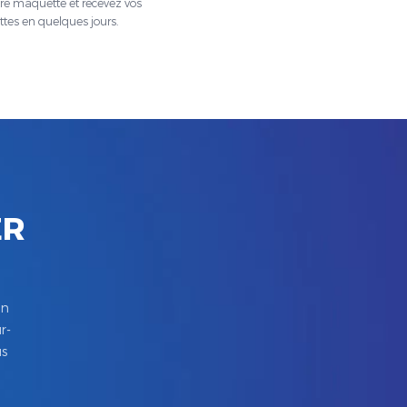
tre maquette et recevez vos
ttes en quelques jours.
ER
in
r-
us