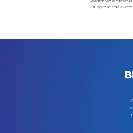
Sélectionnez le format, la t
support adapté à votre 
B
V
d
m