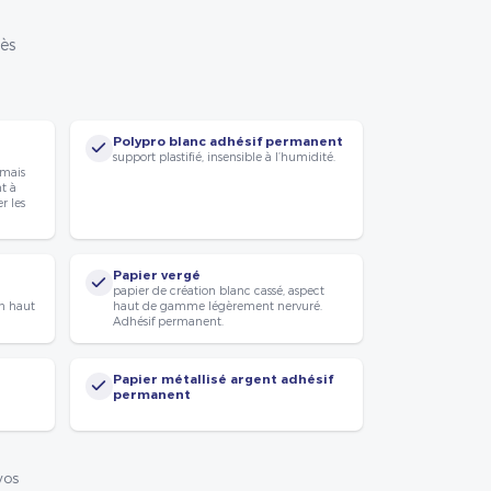
rès
Polypro blanc adhésif permanent
support plastifié, insensible à l’humidité.
 mais
nt à
r les
Papier vergé
papier de création blanc cassé, aspect
n haut
haut de gamme légèrement nervuré.
Adhésif permanent.
Papier métallisé argent adhésif
permanent
vos