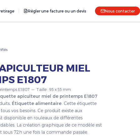
etirage
Régler une facture ou un devis
Nous contacter
rifiés
APICULTEUR MIEL
PS E1807
e printemps E1807 — Taille : 95 x 55 mm
iquette apiculteur miel de printemps E1807
duits,
Étiquette alimentaire
. Cette étiquette
tous vos besoins. Ce produit existe aux
t disponible en rouleaux de différentes
ordables. La création graphique de ce modèle est
fait sous 72h une fois la commande passée.