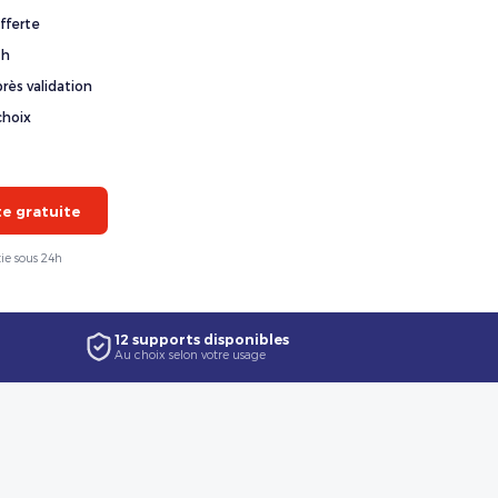
fferte
4h
rès validation
choix
 gratuite
ie sous 24h
12 supports disponibles
Au choix selon votre usage