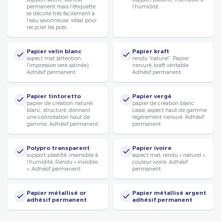
permanent mais l’étiquette
l’humidité.
se décolle très facilement à
l’eau savonneuse, idéal pour
recycler les pots.
Papier velin blanc
Papier kraft
aspect mat (attention,
rendu “naturel”. Papier
l’impression sera satinée).
nervuré, kraft véritable.
Adhésif permanent.
Adhésif permanent.
Papier tintoretto
Papier vergé
papier de création naturel
papier de création blanc
blanc, structuré, donnant
cassé, aspect haut de gamme
une connotation haut de
légèrement nervuré. Adhésif
gamme. Adhésif permanent.
permanent.
Polypro transparent
Papier ivoire
support plastifié, insensible à
aspect mat, rendu « naturel »,
l’humidité. Rendu « invisible
couleur ivoire. Adhésif
». Adhésif permanent.
permanent.
Papier métallisé or
Papier métallisé argent
adhésif permanent
adhésif permanent