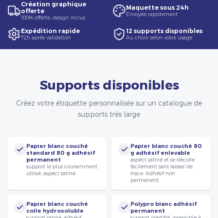
Création graphique
Maquette sous 24h
offerte
Envoyée rapidement
100% offerte, design inclus
Expédition rapide
12 supports disponibles
72h après validation
Au choix selon votre usage
Supports disponibles
Créez votre étiquette personnalisée sur un catalogue de
supports très large
Papier blanc couché
Papier blanc couché 80
standard 80 g adhésif
g adhésif enlevable
permanent
aspect satiné et se décolle
support le plus couramment
facilement sans laisser de
utilisé, aspect satiné.
trace. Adhésif non
permanent.
Papier blanc couché
Polypro blanc adhésif
colle hydrosoluble
permanent
support satiné, adhésif
support plastifié, insensible à