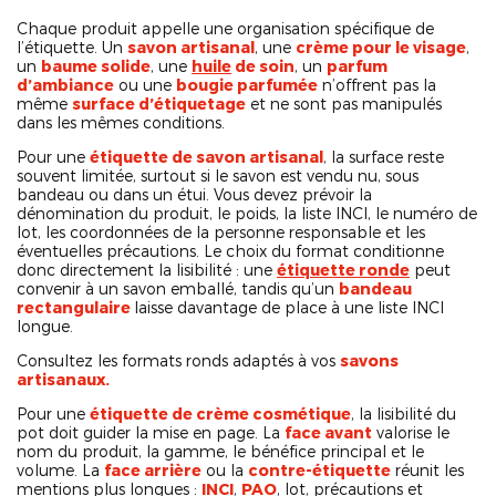
Chaque produit appelle une organisation spécifique de
l’étiquette. Un
savon artisanal
, une
crème pour le visage
,
un
baume solide
, une
huile
de soin
, un
parfum
d’ambiance
ou une
bougie parfumée
n’offrent pas la
même
surface d’étiquetage
et ne sont pas manipulés
dans les mêmes conditions.
Pour une
étiquette de savon artisanal
, la surface reste
souvent limitée, surtout si le savon est vendu nu, sous
bandeau ou dans un étui. Vous devez prévoir la
dénomination du produit, le poids, la liste INCI, le numéro de
lot, les coordonnées de la personne responsable et les
éventuelles précautions. Le choix du format conditionne
donc directement la lisibilité : une
étiquette ronde
peut
convenir à un savon emballé, tandis qu’un
bandeau
rectangulaire
laisse davantage de place à une liste INCI
longue.
Consultez les formats ronds adaptés à vos
savons
artisanaux.
Pour une
étiquette de crème cosmétique
, la lisibilité du
pot doit guider la mise en page. La
face avant
valorise le
nom du produit, la gamme, le bénéfice principal et le
volume. La
face arrière
ou la
contre-étiquette
réunit les
mentions plus longues :
INCI
,
PAO
, lot, précautions et