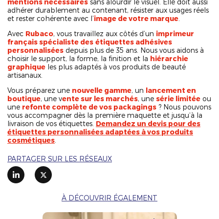
mentions nécessaires
sans alourdir le visuel. Elle doit aussi
adhérer durablement au contenant, résister aux usages réels
et rester cohérente avec l’
image de votre marque
.
Avec
Rubaco
, vous travaillez aux côtés d’un
imprimeur
français spécialiste des
étiquettes adhésives
personnalisées
depuis plus de 35 ans. Nous vous aidons à
choisir le support, la forme, la finition et la
hiérarchie
graphique
les plus adaptés à vos produits de beauté
artisanaux.
Vous préparez une
nouvelle gamme
, un
lancement en
boutique
, une v
ente sur les marchés
, une
série limitée
ou
une
refonte complète de vos packagings
? Nous pouvons
vous accompagner dès la première maquette et jusqu’à la
livraison de vos étiquettes.
Demandez un devis pour des
étiquettes personnalisées adaptées à vos produits
cosmétiques
.
PARTAGER SUR LES RÉSEAUX
À DÉCOUVRIR ÉGALEMENT