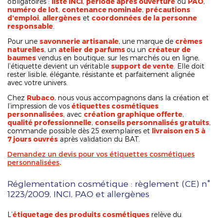
obligatoires :
liste INCI
,
période après ouverture
ou
PAO
,
numéro de lot
,
contenance nominale
,
précautions
d’emploi
,
allergènes
et
coordonnées de la
personne
responsable
.
Pour une
savonnerie artisanale
, une marque de
crèmes
naturelles
, un
atelier de parfums
ou un
créateur de
baumes
vendus en boutique, sur les marchés ou en ligne,
l’étiquette devient un véritable
support de vente
. Elle doit
rester lisible, élégante, résistante et parfaitement alignée
avec votre univers.
Chez
Rubaco
, nous vous accompagnons dans la création et
l’impression de vos
étiquettes cosmétiques
personnalisées
, avec
création graphique offerte
,
qualité professionnelle
,
conseils personnalisés gratuits
,
commande possible dès 25 exemplaires et
livraison en 5 à
7 jours ouvrés
après validation du BAT.
Demandez un devis pour vos étiquettes cosmétiques
personnalisées
.
Réglementation cosmétique : règlement (CE) n°
1223/2009, INCI, PAO et allergènes
L’
étiquetage des produits cosmétiques
relève du