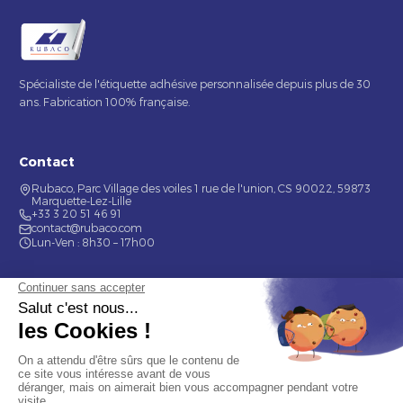
Spécialiste de l'étiquette adhésive personnalisée depuis plus de 30
ans. Fabrication 100% française.
Contact
Rubaco, Parc Village des voiles 1 rue de l'union, CS 90022, 59873
Marquette-Lez-Lille
+33 3 20 51 46 91
contact@rubaco.com
Lun-Ven : 8h30 – 17h00
Nos services
Étiquette alimentaire
Étiquette de bouteilles
Informations
Mentions légales