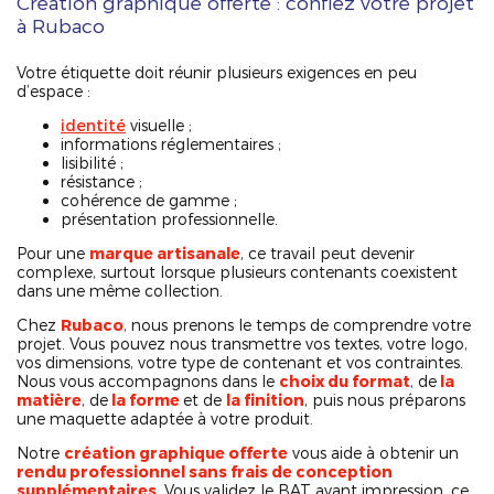
Création graphique offerte : confiez votre projet
à Rubaco
Votre étiquette doit réunir plusieurs exigences en peu
d’espace :
identité
visuelle ;
informations réglementaires ;
lisibilité ;
résistance ;
cohérence de gamme ;
présentation professionnelle.
Pour une
marque artisanale
, ce travail peut devenir
complexe, surtout lorsque plusieurs contenants coexistent
dans une même collection.
Chez
Rubaco
, nous prenons le temps de comprendre votre
projet. Vous pouvez nous transmettre vos textes, votre logo,
vos dimensions, votre type de contenant et vos contraintes.
Nous vous accompagnons dans le
choix du format
, de
la
matière
, de
la forme
et de
la finition
, puis nous préparons
une maquette adaptée à votre produit.
Notre
création graphique offerte
vous aide à obtenir un
rendu professionnel sans frais de conception
supplémentaires
. Vous validez le BAT avant impression, ce