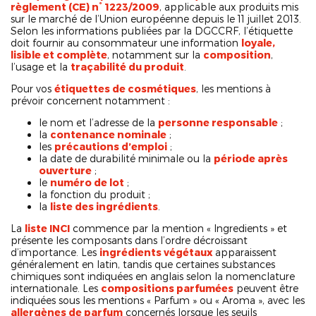
règlement (CE) n° 1223/2009
, applicable aux produits mis
sur le marché de l’Union européenne depuis le 11 juillet 2013.
Selon les informations publiées par la DGCCRF, l’étiquette
doit fournir au consommateur une information
loyale,
lisible et complète
, notamment sur la
composition
,
l’usage et la
traçabilité du produit
.
Pour vos
étiquettes de cosmétiques
, les mentions à
prévoir concernent notamment :
le nom et l’adresse de la
personne responsable
;
la
contenance nominale
;
les
précautions d’emploi
;
la date de durabilité minimale ou la
période après
ouverture
;
le
numéro de lot
;
la fonction du produit ;
la
liste des ingrédients
.
La
liste INCI
commence par la mention « Ingredients » et
présente les composants dans l’ordre décroissant
d’importance. Les
ingrédients végétaux
apparaissent
généralement en latin, tandis que certaines substances
chimiques sont indiquées en anglais selon la nomenclature
internationale. Les
compositions parfumées
peuvent être
indiquées sous les mentions « Parfum » ou « Aroma », avec les
allergènes de parfum
concernés lorsque les seuils