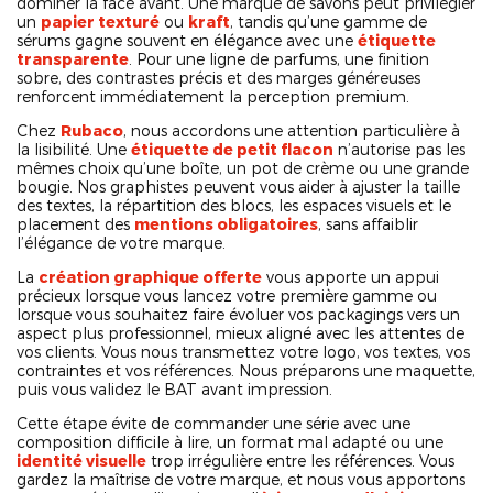
dominer la face avant. Une marque de savons peut privilégier
un
papier texturé
ou
kraft
, tandis qu’une gamme de
sérums gagne souvent en élégance avec une
étiquette
transparente
. Pour une ligne de parfums, une finition
sobre, des contrastes précis et des marges généreuses
renforcent immédiatement la perception premium.
Chez
Rubaco
, nous accordons une attention particulière à
la lisibilité. Une
étiquette de petit flacon
n’autorise pas les
mêmes choix qu’une boîte, un pot de crème ou une grande
bougie. Nos graphistes peuvent vous aider à ajuster la taille
des textes, la répartition des blocs, les espaces visuels et le
placement des
mentions obligatoires
, sans affaiblir
l’élégance de votre marque.
La
création graphique offerte
vous apporte un appui
précieux lorsque vous lancez votre première gamme ou
lorsque vous souhaitez faire évoluer vos packagings vers un
aspect plus professionnel, mieux aligné avec les attentes de
vos clients. Vous nous transmettez votre logo, vos textes, vos
contraintes et vos références. Nous préparons une maquette,
puis vous validez le BAT avant impression.
Cette étape évite de commander une série avec une
composition difficile à lire, un format mal adapté ou une
identité visuelle
trop irrégulière entre les références. Vous
gardez la maîtrise de votre marque, et nous vous apportons