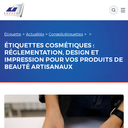
Étiquette
>
Actualités
>
Conseils étiquettes
>
>
ÉTIQUETTES COSMÉTIQUES :
RÉGLEMENTATION, DESIGN ET
IMPRESSION POUR VOS PRODUITS DE
BEAUTÉ ARTISANAUX