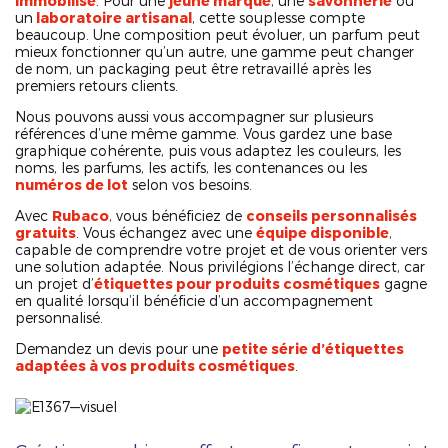
immobilisé
. Pour une
jeune marque
, une
savonnerie
ou
un
laboratoire artisanal
, cette souplesse compte
beaucoup. Une composition peut évoluer, un parfum peut
mieux fonctionner qu’un autre, une gamme peut changer
de nom, un packaging peut être retravaillé après les
premiers retours clients.
Nous pouvons aussi vous accompagner sur plusieurs
références d’une même gamme. Vous gardez une base
graphique cohérente, puis vous adaptez les couleurs, les
noms, les parfums, les actifs, les contenances ou les
numéros de lot
selon vos besoins.
Avec
Rubaco
, vous bénéficiez de
conseils personnalisés
gratuits
. Vous échangez avec une
équipe disponible
,
capable de comprendre votre projet et de vous orienter vers
une solution adaptée. Nous privilégions l’échange direct, car
un projet d’
étiquettes pour produits cosmétiques
gagne
en qualité lorsqu’il bénéficie d’un accompagnement
personnalisé.
Demandez un devis pour une
petite série d’étiquettes
adaptées à vos produits cosmétiques
.