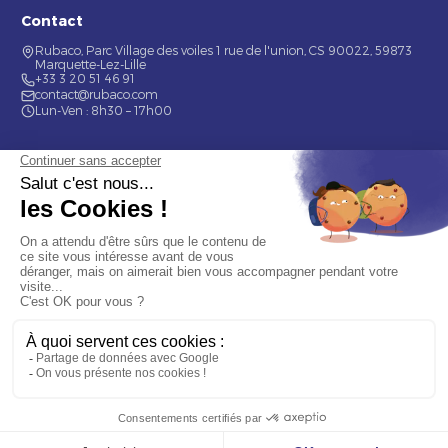
Contact
Rubaco, Parc Village des voiles 1 rue de l'union, CS 90022, 59873
Marquette-Lez-Lille
+33 3 20 51 46 91
contact@rubaco.com
Lun-Ven : 8h30 – 17h00
Nos services
Étiquette alimentaire
Étiquette de bouteilles
Informations
Mentions légales
À propos
Nous contacter
© 2026 Rubaco. Tous droits réservés. Fabrication 100% française.
9.7
/10 (377 avis)