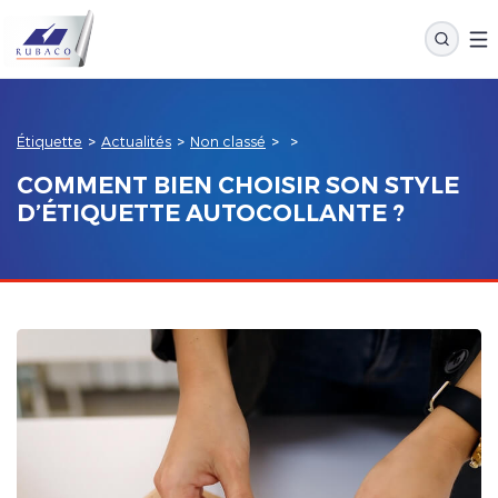
Étiquette
>
Actualités
>
Non classé
>
>
COMMENT BIEN CHOISIR SON STYLE
D’ÉTIQUETTE AUTOCOLLANTE ?