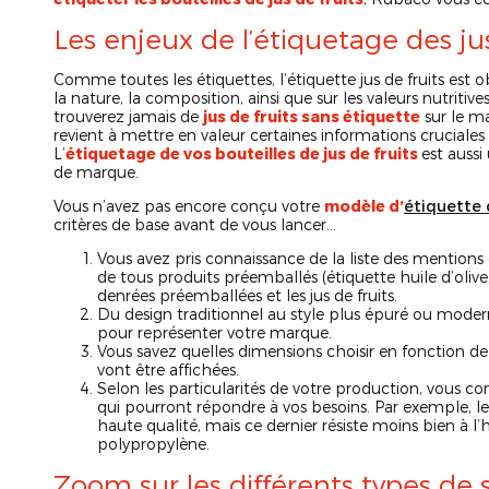
Les enjeux de l’étiquetage des jus
Comme toutes les étiquettes, l’étiquette jus de fruits est
la nature, la composition, ainsi que sur les valeurs nutriti
trouverez jamais de
jus de fruits sans étiquette
sur le m
revient à mettre en valeur certaines informations cruciale
L’
étiquetage de vos bouteilles de jus de fruits
est aussi
de marque.
Vous n’avez pas encore conçu votre
modèle d’
étiquette d
critères de base avant de vous lancer…
Vous avez pris connaissance de la liste des mentions 
de tous produits préemballés (étiquette huile d’oliv
denrées préemballées et les jus de fruits.
Du design traditionnel au style plus épuré ou modern
pour représenter votre marque.
Vous savez quelles dimensions choisir en fonction de l
vont être affichées.
Selon les particularités de votre production, vous co
qui pourront répondre à vos besoins. Par exemple, le
haute qualité, mais ce dernier résiste moins bien à l
polypropylène.
Zoom sur les différents types de 