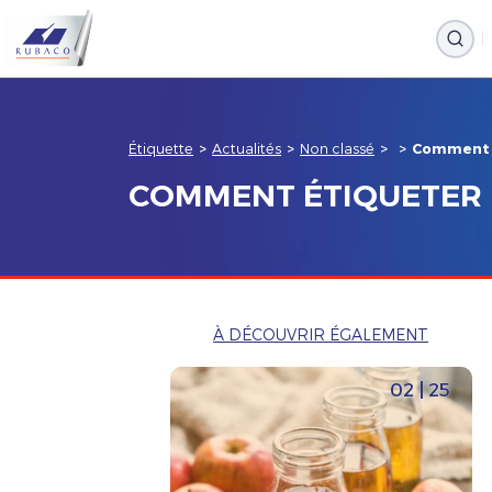
Étiquette
>
Actualités
>
Non classé
>
>
Comment ét
COMMENT ÉTIQUETER U
À DÉCOUVRIR ÉGALEMENT
02 | 25