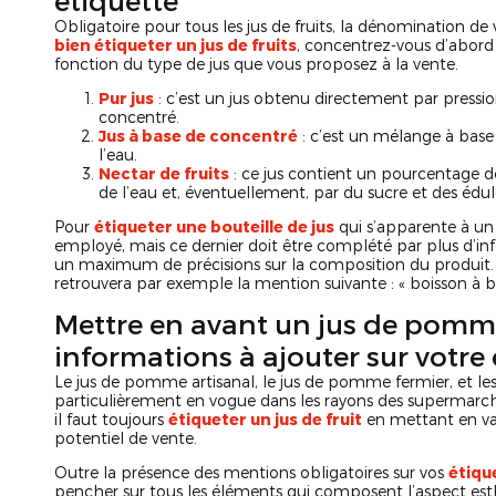
étiquette
Obligatoire pour tous les jus de fruits, la dénomination de 
bien étiqueter un jus de fruits
, concentrez-vous d’abord
fonction du type de jus que vous proposez à la vente.
Pur jus
: c’est un jus obtenu directement par pression
concentré.
Jus à base de concentré
: c’est un mélange à base 
l’eau.
Nectar de fruits
: ce jus contient un pourcentage dé
de l’eau et, éventuellement, par du sucre et des édul
Pour
étiqueter une bouteille de jus
qui s’apparente à un
employé, mais ce dernier doit être complété par plus d’info
un maximum de précisions sur la composition du produit. 
retrouvera par exemple la mention suivante : « boisson à ba
Mettre en avant un jus de pomme 
informations à ajouter sur votre
Le jus de pomme artisanal, le jus de pomme fermier, et les 
particulièrement en vogue dans les rayons des supermarch
il faut toujours
étiqueter un jus de fruit
en mettant en val
potentiel de vente.
Outre la présence des mentions obligatoires sur vos
étique
pencher sur tous les éléments qui composent l’aspect est