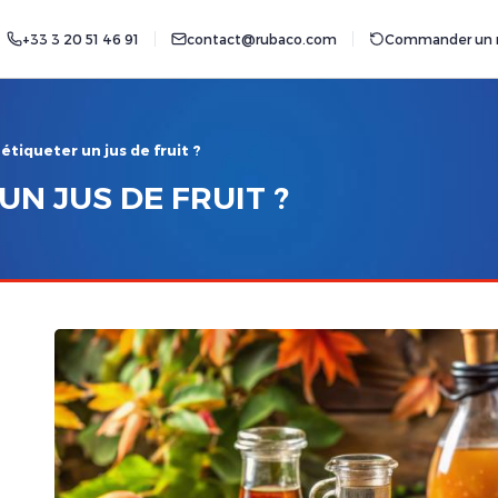
+33 3 20 51 46 91
contact@rubaco.com
Commander un r
iqueter un jus de fruit ?
N JUS DE FRUIT ?