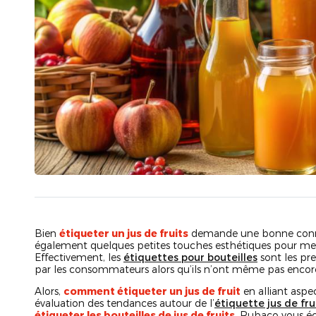
Bien
étiqueter un jus de fruits
demande une bonne connai
également quelques petites touches esthétiques pour mett
Effectivement, les
étiquettes pour bouteilles
sont les pr
par les consommateurs alors qu’ils n’ont même pas encore
Alors,
comment étiqueter un jus de fruit
en alliant aspe
évaluation des tendances autour de l’
étiquette jus de fru
étiqueter les bouteilles de jus de fruits
, Rubaco vous écl