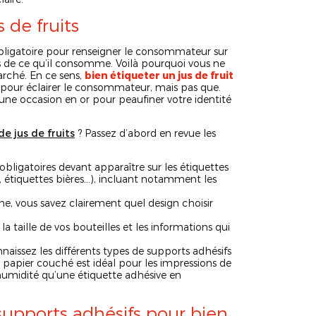
 de fruits
 obligatoire pour renseigner le consommateur sur
ves de ce qu’il consomme. Voilà pourquoi vous ne
arché. En ce sens,
bien étiqueter un jus de fruit
s pour éclairer le consommateur, mais pas que.
 une occasion en or pour peaufiner votre identité
e jus de fruits
? Passez d’abord en revue les
obligatoires devant apparaître sur les étiquettes
e, étiquettes bières…), incluant notamment les
e, vous savez clairement quel design choisir
a taille de vos bouteilles et les informations qui
nnaissez les différents types de supports adhésifs
 papier couché est idéal pour les impressions de
’humidité qu’une étiquette adhésive en
supports adhésifs pour bien