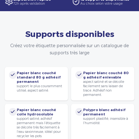
72h après validation
Au choix selon votre usage
Supports disponibles
Créez votre étiquette personnalisée sur un catalogue de
supports très large
Papier blanc couché
Papier blanc couché 80
standard 80 g adhésif
g adhésif enlevable
permanent
aspect satiné et se décolle
support le plus couramment
facilement sans laisser de
utilisé, aspect satiné.
trace. Adhésif non
permanent.
Papier blanc couché
Polypro blanc adhésif
colle hydrosoluble
permanent
support satiné, adhésif
support plastifié, insensible à
permanent mais l’étiquette
l’humidité.
se décolle très facilement à
l’eau savonneuse, idéal pour
recycler les pots.