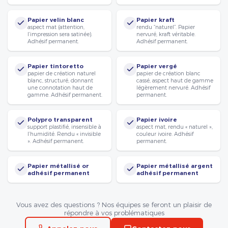
Papier velin blanc
Papier kraft
aspect mat (attention,
rendu “naturel”. Papier
l’impression sera satinée).
nervuré, kraft véritable.
Adhésif permanent.
Adhésif permanent.
Papier tintoretto
Papier vergé
papier de création naturel
papier de création blanc
blanc, structuré, donnant
cassé, aspect haut de gamme
une connotation haut de
légèrement nervuré. Adhésif
gamme. Adhésif permanent.
permanent.
Polypro transparent
Papier ivoire
support plastifié, insensible à
aspect mat, rendu « naturel »,
l’humidité. Rendu « invisible
couleur ivoire. Adhésif
». Adhésif permanent.
permanent.
Papier métallisé or
Papier métallisé argent
adhésif permanent
adhésif permanent
Vous avez des questions ? Nos équipes se feront un plaisir de
répondre à vos problématiques