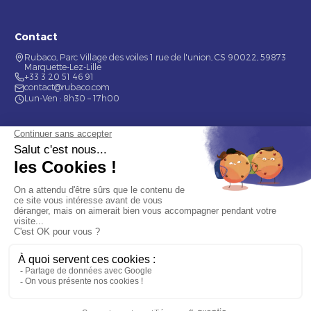
Contact
Rubaco, Parc Village des voiles 1 rue de l'union, CS 90022, 59873
Marquette-Lez-Lille
+33 3 20 51 46 91
contact@rubaco.com
Lun-Ven : 8h30 – 17h00
Nos services
Étiquette alimentaire
Étiquette de bouteilles
Informations
Mentions légales
À propos
Nous contacter
© 2026 Rubaco. Tous droits réservés. Fabrication 100% française.