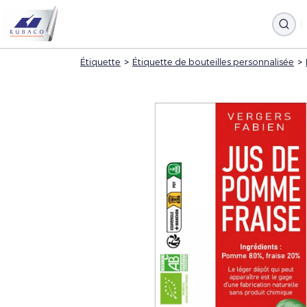
Étiquette
>
Étiquette de bouteilles personnalisée
>