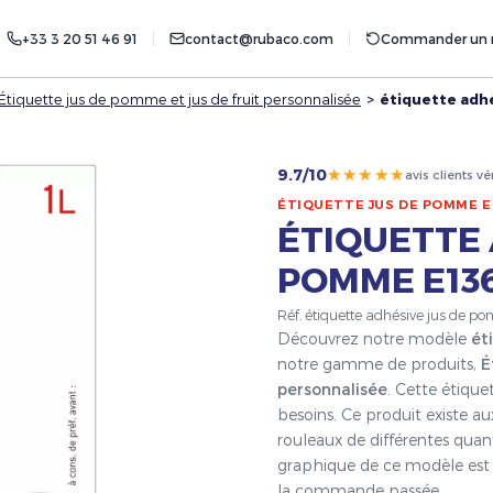
+33 3 20 51 46 91
contact@rubaco.com
Commander un r
Étiquette jus de pomme et jus de fruit personnalisée
>
étiquette adh
★★★★★
9.7/10
avis clients vé
ÉTIQUETTE JUS DE POMME E
ÉTIQUETTE 
POMME E136
Réf. étiquette adhésive jus de p
Découvrez notre modèle
ét
notre gamme de produits,
É
personnalisée
. Cette étique
besoins. Ce produit existe a
rouleaux de différentes quant
graphique de ce modèle est g
la commande passée.