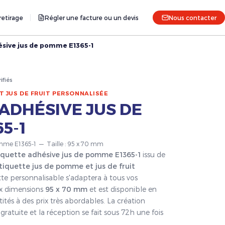
etirage
Régler une facture ou un devis
Nous contacter
ésive jus de pomme E1365-1
rifiés
T JUS DE FRUIT PERSONNALISÉE
ADHÉSIVE JUS DE
5-1
omme E1365-1 — Taille : 95 x 70 mm
iquette adhésive jus de pomme E1365-1
issu de
tiquette jus de pomme et jus de fruit
tte personnalisable s'adaptera à tous vos
ux dimensions
95 x 70 mm
et est disponible en
ités à des prix très abordables. La création
ratuite et la réception se fait sous 72h une fois