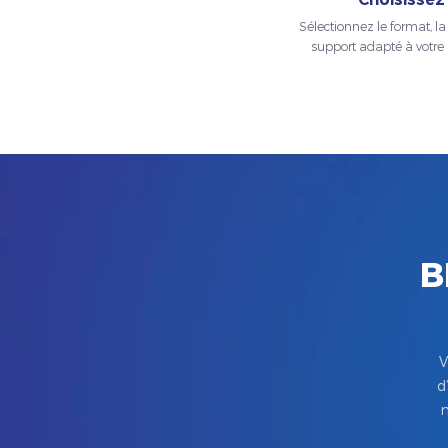
Sélectionnez le format, la t
support adapté à votre 
B
V
d
m