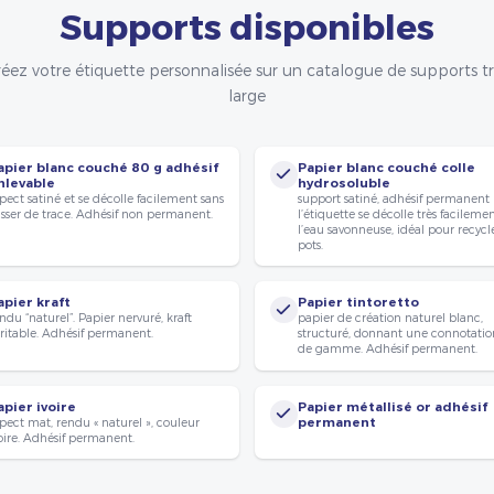
Supports disponibles
éez votre étiquette personnalisée sur un catalogue de supports t
large
apier blanc couché 80 g adhésif
Papier blanc couché colle
nlevable
hydrosoluble
pect satiné et se décolle facilement sans
support satiné, adhésif permanent
isser de trace. Adhésif non permanent.
l’étiquette se décolle très facileme
l’eau savonneuse, idéal pour recycle
pots.
apier kraft
Papier tintoretto
ndu “naturel”. Papier nervuré, kraft
papier de création naturel blanc,
ritable. Adhésif permanent.
structuré, donnant une connotatio
de gamme. Adhésif permanent.
apier ivoire
Papier métallisé or adhésif
pect mat, rendu « naturel », couleur
permanent
oire. Adhésif permanent.