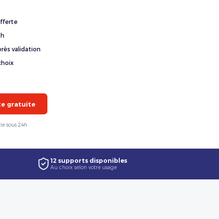
fferte
4h
rès validation
choix
 gratuite
ie sous 24h
12 supports disponibles
Au choix selon votre usage