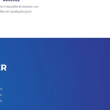
tre maquette et recevez vos
ttes en quelques jours.
ER
in
r-
us