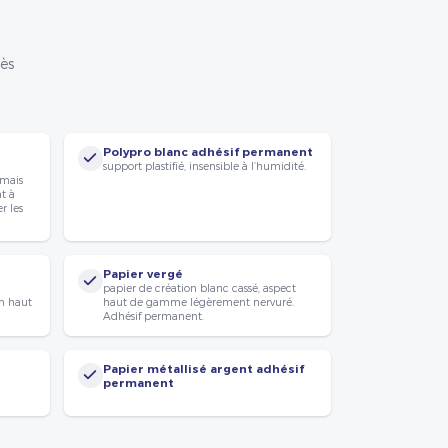
rès
Polypro blanc adhésif permanent
support plastifié, insensible à l’humidité.
 mais
nt à
r les
Papier vergé
papier de création blanc cassé, aspect
n haut
haut de gamme légèrement nervuré.
Adhésif permanent.
Papier métallisé argent adhésif
permanent