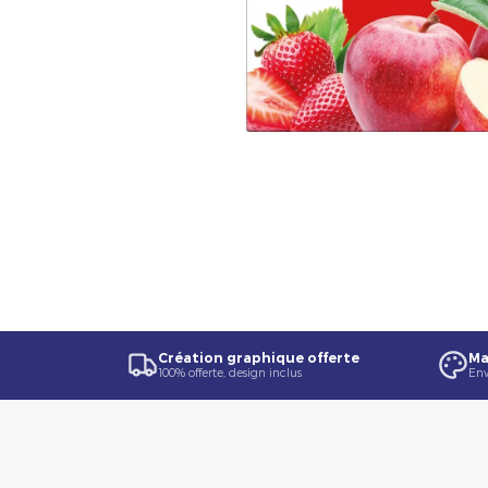
Création graphique offerte
Ma
100% offerte, design inclus
Env