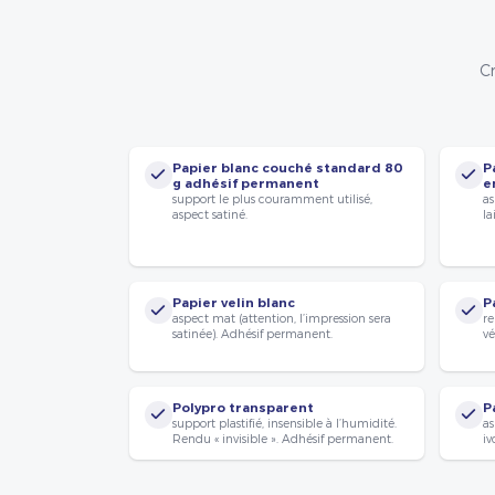
Cr
Papier blanc couché standard 80
P
g adhésif permanent
e
support le plus couramment utilisé,
as
aspect satiné.
la
Papier velin blanc
P
aspect mat (attention, l’impression sera
re
satinée). Adhésif permanent.
vé
Polypro transparent
P
support plastifié, insensible à l’humidité.
as
Rendu « invisible ». Adhésif permanent.
iv