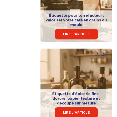
Étiquette pour torréfacteur :
valoriser votre café en grains ou
moulu
LIRE L'ARTICLE
07 | 26
Étiquette d’épicerie fine :
dorure, papier texturé et
découpe sur mesure
LIRE L'ARTICLE