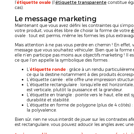
l’
étiquette ovale
(l’
étiquette transparente
constitue éga
cas).
Le message marketing
Maintenant que vous avez défini les contraintes qui s’impo
votre produit, vous êtes libre de choisir la forme de votre
é
ovale : tout est permis, même les formes les plus extravag
Mais attention à ne pas vous perdre en chemin ! En effet, v
message que vous souhaitez véhiculer. Bien que la forme 
elle n’en participe pas moins aux objectifs marketing ! Il 
ce que l’on appelle la symbolique des formes :
L’
étiquette ronde
: grâce à un rendu particulièreme
ce qui la destine notamment à des produits écoresp
L’étiquette carrée : elle offre une impression structur
L’étiquette rectangulaire : lorsqu’elle est horizontale,
est verticale, plutôt la puissance et la grandeur.
L’étiquette en triangle : pointe vers le haut, elle est
durabilité et stabilité.
L’étiquette en forme de polygone (plus de 4 côtés) : 
la polyvalence.
Bien sûr, rien ne vous interdit de jouer sur les contrastes af
est rectangulaire, vous pouvez adoucir les angles avec un